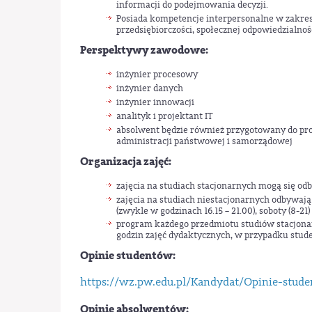
informacji do podejmowania decyzji.
Posiada kompetencje interpersonalne w zakres
przedsiębiorczości, społecznej odpowiedzialno
Perspektywy zawodowe:
inżynier procesowy
inżynier danych
inżynier innowacji
analityk i projektant IT
absolwent będzie również przygotowany do pro
administracji państwowej i samorządowej
Organizacja zajęć:
zajęcia na studiach stacjonarnych mogą się odb
zajęcia na studiach niestacjonarnych odbywają
(zwykle w godzinach 16.15 – 21.00), soboty (8-21)
program każdego przedmiotu studiów stacjonarn
godzin zajęć dydaktycznych, w przypadku stu
Opinie studentów:
https://wz.pw.edu.pl/Kandydat/Opinie-stud
Opinie absolwentów: