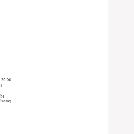
- 20.00
ki
zbę
łasnej