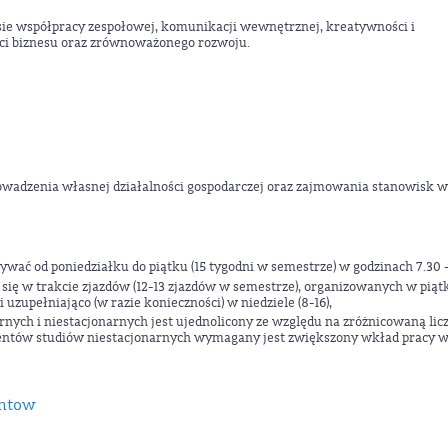
ie współpracy zespołowej, komunikacji wewnętrznej, kreatywności i
ści biznesu oraz zrównoważonego rozwoju.
wadzenia własnej działalności gospodarczej oraz zajmowania stanowisk w
ywać od poniedziałku do piątku (15 tygodni w semestrze) w godzinach 7.30 
 się w trakcie zjazdów (12-13 zjazdów w semestrze), organizowanych w piąt
 i uzupełniająco (w razie konieczności) w niedziele (8-16),
ych i niestacjonarnych jest ujednolicony ze względu na zróżnicowaną lic
dentów studiów niestacjonarnych wymagany jest zwiększony wkład pracy w
entow