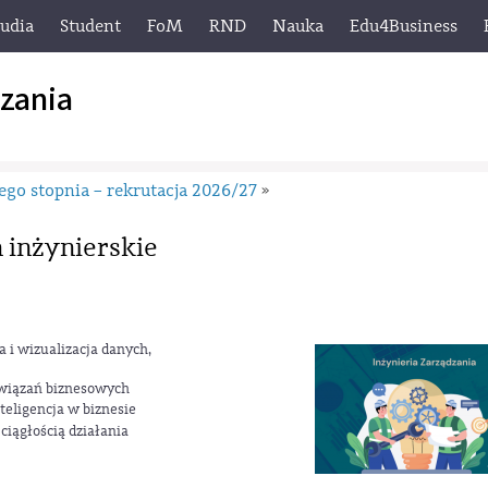
tudia
Student
FoM
RND
Nauka
Edu4Business
zania
ego stopnia – rekrutacja 2026/27
»
a inżynierskie
a i wizualizacja danych,
związań biznesowych
eligencja w biznesie
ciągłością działania