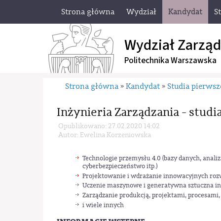
Strona główna
Wydział
Kandydat
S
Wydział Zarząd
Politechnika Warszawska
Strona główna
Kandydat
Studia pierwsz
»
»
Inżynieria Zarządzania - studi
Opublikowano: 27.02.2020 14:02
Autor: Ewelina Korzeniowska
Technologie przemysłu 4.0 (bazy danych, analiz
cyberbezpieczeństwo itp.)
Projektowanie i wdrażanie innowacyjnych ro
Uczenie maszynowe i generatywna sztuczna int
Zarządzanie produkcją, projektami, procesami, 
i wiele innych