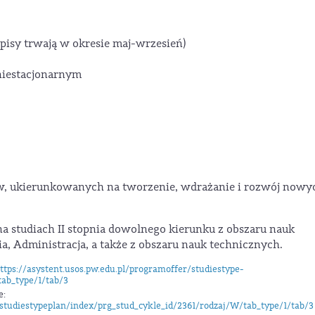
pisy trwają w okresie maj-wrzesień)
 niestacjonarnym
tów, ukierunkowanych na tworzenie, wdrażanie i rozwój nowy
 studiach II stopnia dowolnego kierunku z obszaru nauk
a, Administracja, a także z obszaru nauk technicznych.
ttps://asystent.usos.pw.edu.pl/programoffer/studiestype-
tab_type/1/tab/3
e:
/studiestypeplan/index/prg_stud_cykle_id/2361/rodzaj/W/tab_type/1/tab/3