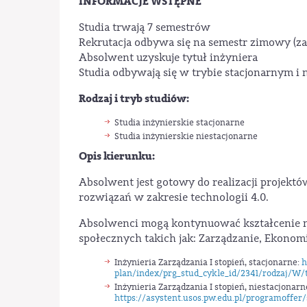
INFORMACJE WSTĘPNE
Studia trwają 7 semestrów
Rekrutacja odbywa się na semestr zimowy (za
Absolwent uzyskuje tytuł inżyniera
Studia odbywają się w trybie stacjonarnym i
Rodzaj i tryb studiów:
Studia inżynierskie stacjonarne
Studia inżynierskie niestacjonarne
Opis kierunku:
Absolwent jest gotowy do realizacji projek
rozwiązań w zakresie technologii 4.0.
Absolwenci mogą kontynuować kształcenie na
społecznych takich jak: Zarządzanie, Ekonomi
Inżynieria Zarządzania I stopień, stacjonarne:
h
plan/index/prg_stud_cykle_id/2341/rodzaj/W/
Inżynieria Zarządzania I stopień, niestacjonarn
https://asystent.usos.pw.edu.pl/programoffer