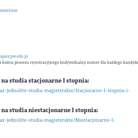
olwentow
pisy.pw.edu.pl
na końcu procesu rejestracyjnego (indywidualny numer dla każdego kandyda
 studia stacjonarne I stopnia:
raz-jednolite-studia-magisterskie/Stacjonarne-I-stopnia-i-
 studia niestacjonarne I stopnia:
raz-jednolite-studia-magisterskie/Niestacjonarne-I-