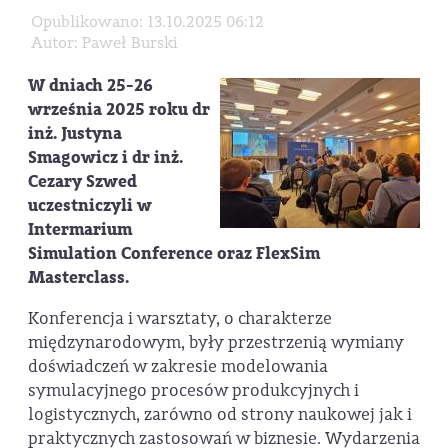
Opublikowano: 13.10.2025 06:12
Autor: Paweł Burski
W dniach 25-26
września 2025 roku dr
inż. Justyna
Smagowicz i dr inż.
Cezary Szwed
uczestniczyli w
Intermarium
Simulation Conference oraz FlexSim
Masterclass.
Konferencja i warsztaty, o charakterze
międzynarodowym, były przestrzenią wymiany
doświadczeń w zakresie modelowania
symulacyjnego procesów produkcyjnych i
logistycznych, zarówno od strony naukowej jak i
praktycznych zastosowań w biznesie. Wydarzenia