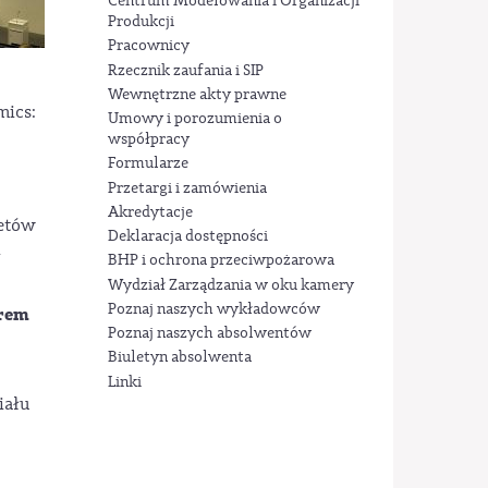
Centrum Modelowania i Organizacji
Produkcji
Pracownicy
Rzecznik zaufania i SIP
Wewnętrzne akty prawne
mics:
Umowy i porozumienia o
współpracy
Formularze
Przetargi i zamówienia
Akredytacje
tetów
Deklaracja dostępności
i
BHP i ochrona przeciwpożarowa
Wydział Zarządzania w oku kamery
Poznaj naszych wykładowców
Brem
Poznaj naszych absolwentów
Biuletyn absolwenta
Linki
iału