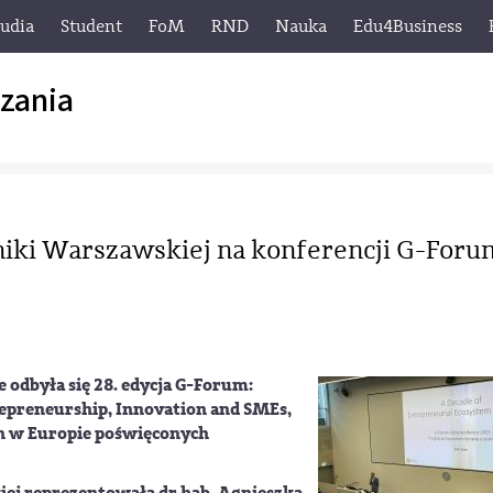
tudia
Student
FoM
RND
Nauka
Edu4Business
zania
niki Warszawskiej na konferencji G-Foru
 odbyła się 28. edycja
G-Forum:
repreneurship, Innovation and SMEs
,
h w Europie poświęconych
iej reprezentowała dr hab. Agnieszka