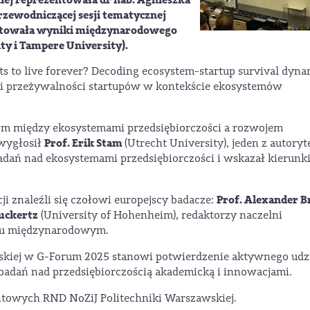
przewodniczącej sesji tematycznej
entowała wyniki międzynarodowego
ty i Tampere University).
 to live forever? Decoding ecosystem-startup survival dyna
iki przeżywalności startupów w kontekście ekosystemów
om między ekosystemami przedsiębiorczości a rozwojem
Prof. Erik Stam
 wygłosił
(Utrecht University), jeden z autory
adań nad ekosystemami przedsiębiorczości i wskazał kierunk
Prof. Alexander 
i znaleźli się czołowi europejscy badacze:
uckertz
(University of Hohenheim), redaktorzy naczelni
gu międzynarodowym.
wskiej w G-Forum 2025 stanowi potwierdzenie aktywnego udz
badań nad przedsiębiorczością akademicką i innowacjami.
ntowych RND NoZiJ Politechniki Warszawskiej.