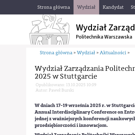
Strona główna
Wydział
Kandydat
S
Wydział Zarząd
Politechnika Warszawska
Strona główna
Wydział
Aktualności
»
»
»
Wydział Zarządzania Politech
2025 w Stuttgarcie
Opublikowano: 13.10.2025 10:09
Autor: Paweł Burski
W dniach 17-19 września 2025 r. w Stuttgarcie
Annual Interdisciplinary Conference on Ent
jednej z ważniejszych konferencji naukowyc
przedsiębiorczości i innowacjom.
Wydział Zarządzania Politechniki Warszawsk