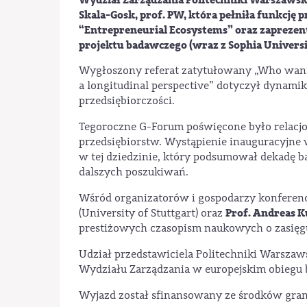
Skala-Gosk, prof. PW, która pełniła funkcję 
“Entrepreneurial Ecosystems” oraz zaprez
projektu badawczego (wraz z Sophia Universi
Wygłoszony referat zatytułowany „Who wants
a longitudinal perspective” dotyczył dynam
przedsiębiorczości.
Tegoroczne G-Forum poświęcone było relacj
przedsiębiorstw. Wystąpienie inauguracyjne
w tej dziedzinie, który podsumował dekadę b
dalszych poszukiwań.
Wśród organizatorów i gospodarzy konferencj
Prof. Andreas K
(University of Stuttgart) oraz
prestiżowych czasopism naukowych o zasię
Udział przedstawiciela Politechniki Warsza
Wydziału Zarządzania w europejskim obiegu 
Wyjazd został sfinansowany ze środków gra