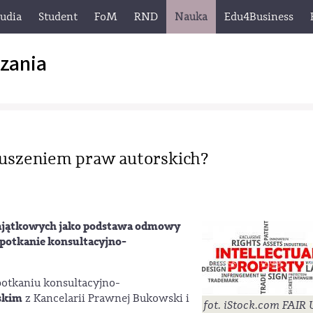
tudia
Student
FoM
RND
Nauka
Edu4Business
zania
aruszeniem praw autorskich?
majątkowych jako podstawa odmowy
spotkanie konsultacyjno-
potkaniu konsultacyjno-
skim
z Kancelarii Prawnej Bukowski i
fot. iStock.com FAIR