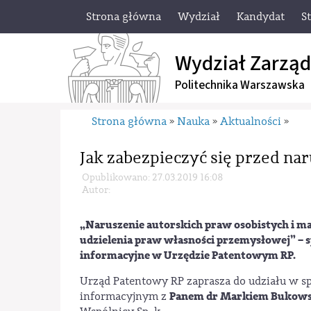
Strona główna
Wydział
Kandydat
S
Wydział Zarząd
Politechnika Warszawska
Strona główna
Nauka
Aktualności
»
»
»
Jak zabezpieczyć się przed n
Opublikowano: 27.03.2019 16:08
Autor:
„Naruszenie autorskich praw osobistych i 
udzielenia praw własności przemysłowej” – 
informacyjne w Urzędzie Patentowym RP.
Urząd Patentowy RP zaprasza do udziału w s
Panem dr Markiem Bukow
informacyjnym z