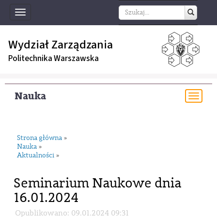
Toggle
navigation
Wydział Zarządzania
Politechnika Warszawska
Nauka
Togg
navi
Strona główna
»
Nauka
»
Aktualności
»
Seminarium Naukowe dnia
16.01.2024
Opublikowano: 09.01.2024 09:31