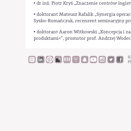
• dr inż. Piotr Kryś „Znaczenie centrów logi
• doktorant Mateusz Rafalik „Synergia opera
Sysko-Romańczuk, recenzent seminaryjny pro
• doktorant Aaron Witkowski „Koncepcja i z
produktami<”, promotor prof. Andrzej Wodec
©
Pl