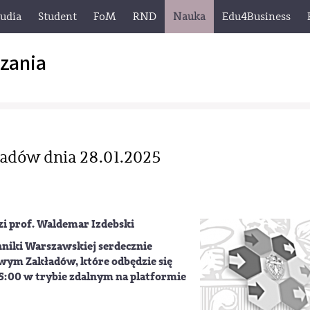
tudia
Student
FoM
RND
Nauka
Edu4Business
zania
dów dnia 28.01.2025
 prof. Waldemar Izdebski
niki Warszawskiej serdecznie
wym Zakładów, które odbędzie się
15:00 w trybie zdalnym na platformie