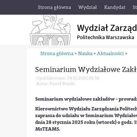
Strona główna
Wydział
Kandydat
S
Wydział Zarząd
Politechnika Warszawska
Strona główna
Nauka
Aktualności
»
»
»
Seminarium Wydziałowe Zakła
Opublikowano: 24.01.2025 06:56
Autor: Paweł Burski
Seminarium wydziałowe zakładów - prowadzi
Kierownictwo Wydziału Zarządzania Politech
zaprasza do udziału w Seminarium Wydziało
dnia 28 stycznia 2025 roku (wtorek) o godz. 
MsTEAMS.