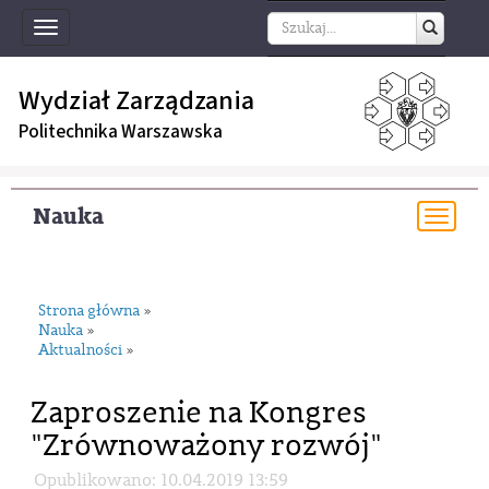
Toggle
navigation
Wydział Zarządzania
Politechnika Warszawska
Nauka
Togg
navi
Strona główna
»
Nauka
»
Aktualności
»
Zaproszenie na Kongres
"Zrównoważony rozwój"
Opublikowano: 10.04.2019 13:59