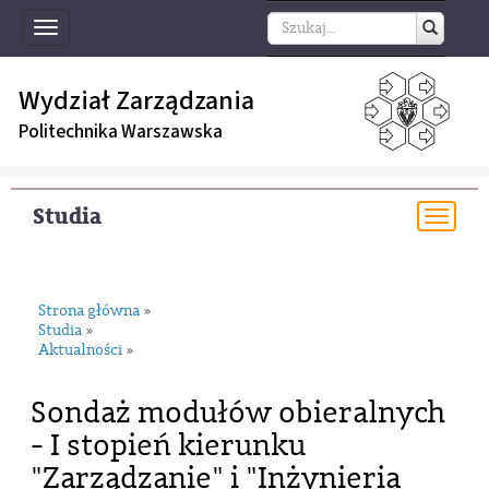
Toggle
navigation
Wydział Zarządzania
Politechnika Warszawska
Studia
Togg
navi
Strona główna
»
Studia
»
Aktualności
»
Sondaż modułów obieralnych
- I stopień kierunku
"Zarządzanie" i "Inżynieria