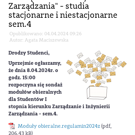
Zarządzania" - studia
stacjonarne i niestacjonarne
sem.4
Opublikowano: 04.04.2024 09:26
Autor: Agata Maciszewska
Drodzy Studenci,
Uprzejmie ogłaszamy,
że dnia 8.04.2024r. o
godz. 15:00
rozpoczyna się sondaż
modułów obieralnych
dla Studentów I
stopnia kierunku Zarządzanie i Inżynierii
Zarządzania - sem.4.
Moduły obieralne.regulamin2024z
(pdf,
206,43 kB)