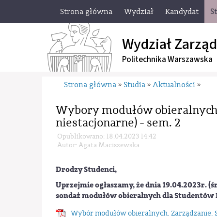
Strona główna
Wydział
Kandydat
S
Wydział Zarząd
Politechnika Warszawska
Strona główna
Studia
Aktualności
»
»
»
Wybory modułów obieralnych - 
niestacjonarne) - sem. 2
Opublikowano: 18.04.2023 14:42
Autor: Agata Maciszewska
Drodzy Studenci,
Uprzejmie ogłaszamy, że dnia 19.04.2023r. (śr
sondaż modułów obieralnych dla Studentów II
Wybór modułów obieralnych. Zarządzanie. S