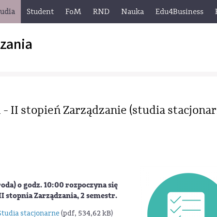
tudia
Student
FoM
RND
Nauka
Edu4Business
zania
II stopień Zarządzanie (studia stacjonar
oda) o godz. 10:00 rozpoczyna się
 stopnia Zarządzania, 2 semestr.
tudia stacjonarne
(pdf, 534,62 kB)