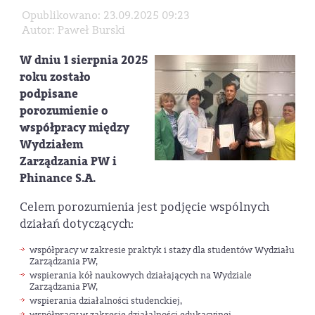
Opublikowano: 23.09.2025 09:23
Autor: Paweł Burski
W dniu 1 sierpnia 2025
roku zostało
podpisane
porozumienie o
współpracy między
Wydziałem
Zarządzania PW i
Phinance S.A.
Celem porozumienia jest podjęcie wspólnych
działań dotyczących:
współpracy w zakresie praktyk i staży dla studentów Wydziału
Zarządzania PW,
wspierania kół naukowych działających na Wydziale
Zarządzania PW,
wspierania działalności studenckiej,
współpracy w zakresie działalności edukacyjnej,