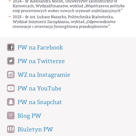
2024 - dr Aleksandra Nocoń, Uniwersytet Ekonomiczny w
Katowicach, WydziałFinansów, wykład „
Współczesna polityka
stóp procentowych wobec nowych wyzwań stabilizacyjnych
”
2025 - dr inż. Łukasz Nazarko, Politechnika Białostocka,
Wydział Inżynierii Zarządzania, wykład „
Odpowiedzialne
innowacje i orientacja foresightowa przedsiębiorstw
”.
PW na Facebook
PW na Twitterze
WZ na Instagramie
PW na YouTube
PW na Snapchat
Blog PW
Biuletyn PW