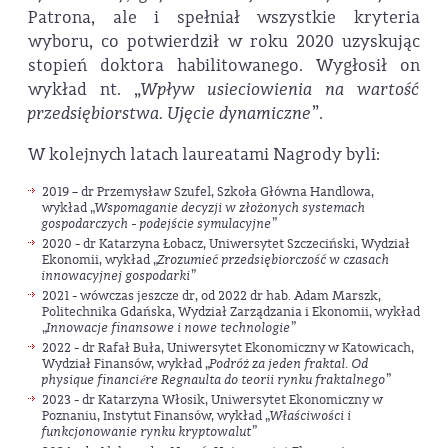
Patrona, ale i spełniał wszystkie kryteria
wyboru, co potwierdził w roku 2020 uzyskując
stopień doktora habilitowanego. Wygłosił on
wykład nt. „
Wpływ usieciowienia na wartość
przedsiębiorstwa. Ujęcie dynamiczne
”.
W kolejnych latach laureatami Nagrody byli:
2019 – dr Przemysław Szufel, Szkoła Główna Handlowa,
wykład „
Wspomaganie decyzji w złożonych systemach
gospodarczych - podejście symulacyjne
”
2020 - dr Katarzyna Łobacz, Uniwersytet Szczeciński, Wydział
Ekonomii, wykład „
Zrozumieć przedsiębiorczość w czasach
innowacyjnej gospodarki
”
2021 - wówczas jeszcze dr, od 2022 dr hab. Adam Marszk,
Politechnika Gdańska, Wydział Zarządzania i Ekonomii, wykład
„
Innowacje finansowe i nowe technologie
”
2022 - dr Rafał Buła, Uniwersytet Ekonomiczny w Katowicach,
Wydział Finansów, wykład „
Podróż za jeden fraktal. Od
physique financiére Regnaulta do teorii rynku fraktalnego
”
2023 - dr Katarzyna Włosik, Uniwersytet Ekonomiczny w
Poznaniu, Instytut Finansów, wykład „
Właściwości i
funkcjonowanie rynku kryptowalut
”