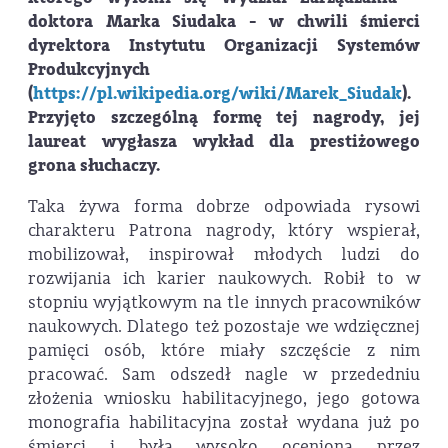
doktora Marka Siudaka - w chwili śmierci
dyrektora Instytutu Organizacji Systemów
Produkcyjnych
(
https://pl.wikipedia.org/wiki/Marek_Siudak
).
Przyjęto szczególną formę tej nagrody, jej
laureat wygłasza wykład dla prestiżowego
grona słuchaczy.
Taka żywa forma dobrze odpowiada rysowi
charakteru Patrona nagrody, który wspierał,
mobilizował, inspirował młodych ludzi do
rozwijania ich karier naukowych. Robił to w
stopniu wyjątkowym na tle innych pracowników
naukowych. Dlatego też pozostaje we wdzięcznej
pamięci osób, które miały szczęście z nim
pracować. Sam odszedł nagle w przededniu
złożenia wniosku habilitacyjnego, jego gotowa
monografia habilitacyjna został wydana już po
śmierci i była wysoko oceniona przez