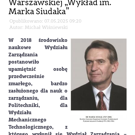
Warszawskiej „Wykład im.
Marka Siudaka”
Opublikowano: 07.05.2025 09:20
Autor: Michał Wiśniewski
W 2018 środowisko
naukowe Wydziału
Zarządzania
postanowiło
upamiętnić osobę
przedwcześnie
zmarłego, bardzo
zasłużonego dla nauk o
zarządzaniu, dla
Politechniki, dla
Wydziału
Mechanicznego
Technologicznego, z
którego wyłonił się Wydział Zarządzania –