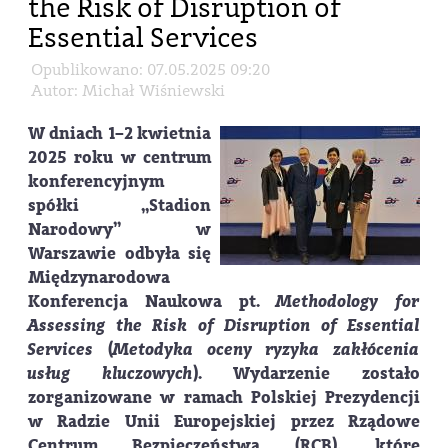
the Risk of Disruption of
Essential Services
Opublikowano: 07.05.2025 09:20
Autor: Michał Wiśniewski
W dniach 1–2 kwietnia
2025 roku w centrum
konferencyjnym
spółki „Stadion
Narodowy” w
Warszawie odbyła się
Międzynarodowa
Konferencja Naukowa
pt.
Methodology for
Assessing the Risk of Disruption of Essential
Services
(
Metodyka oceny ryzyka zakłócenia
usług kluczowych
). Wydarzenie zostało
zorganizowane w ramach Polskiej Prezydencji
w Radzie Unii Europejskiej przez
Rządowe
Centrum Bezpieczeństwa (RCB)
, które