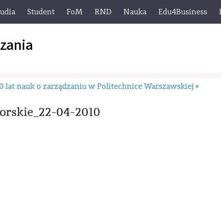
tudia
Student
FoM
RND
Nauka
Edu4Business
zania
0 lat nauk o zarządzaniu w Politechnice Warszawskiej
»
orskie_22-04-2010