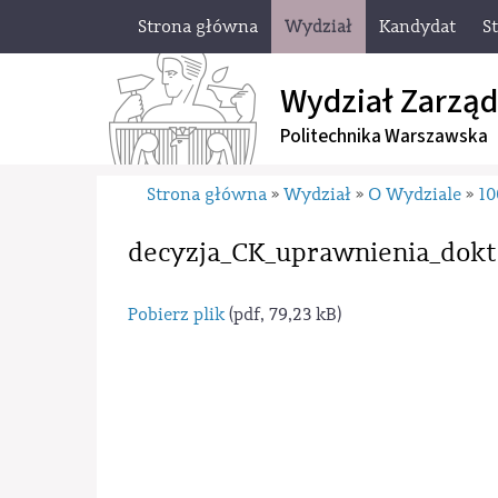
Strona główna
Wydział
Kandydat
S
Wydział Zarząd
Politechnika Warszawska
Strona główna
Wydział
O Wydziale
10
»
»
»
decyzja_CK_uprawnienia_dokt
Pobierz plik
(pdf, 79,23 kB)