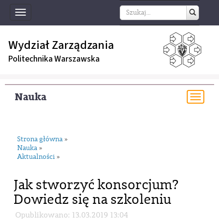
Toggle
navigation
Wydział Zarządzania
Politechnika Warszawska
Nauka
Togg
navi
Strona główna
»
Nauka
»
Aktualności
»
Jak stworzyć konsorcjum?
Dowiedz się na szkoleniu
Opublikowano: 13.03.2019 13:04