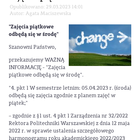
Opublikowano: 29.03.2023 14:01
Autor: Agata Maciszewska
"Zajęcia piątkowe
odbędą się w środę"
Szanowni Państwo,
przekazujemy WAŻNĄ
INFORMACJĘ - "Zajęcia
piątkowe odbędą się w środę".
"4. pkt 1 W semestrze letnim: 05.04.2023 r. (środa)
odbędą się zajęcia zgodnie z planem zajęć w
piątek;"
– zgodnie z §1 ust. 4 pkt 1 Zarządzenia nr 32/2022
Rektora Politechniki Warszawskiej z dnia 12 maja
2022 r. w sprawie ustalenia szczegółowego
harmonogramu roku akademickiego 2022/2023