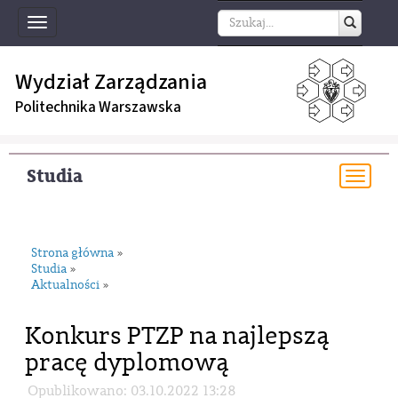
Toggle
navigation
Wydział Zarządzania
Politechnika Warszawska
Studia
Togg
navi
Strona główna
»
Studia
»
Aktualności
»
Konkurs PTZP na najlepszą
pracę dyplomową
Opublikowano: 03.10.2022 13:28