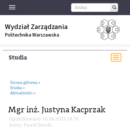
Toggle
navigation
Wydział Zarządzania
Politechnika Warszawska
Studia
Togg
navi
Strona główna
»
Studia
»
Aktualności
»
Mgr inż. Justyna Kacprzak
Opublikowano: 02.06.2022 08:19
Autor: Paweł Burski