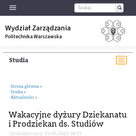
Toggle
navigation
Wydział Zarządzania
Politechnika Warszawska
Studia
Togg
navi
Strona główna
»
Studia
»
Aktualności
»
Wakacyjne dyżury Dziekanatu
i Prodziekan ds. Studiów
Opublikowano: 29.06.2022 09:37