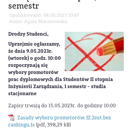
semestr
Opublikowano: 08.05.2023 10:47
Autor: Agata Maciszewska
Drodzy Studenci,
Uprzejmie ogłaszamy,
że dnia 9.05.2023r.
(wtorek) o godz. 10:00
rozpoczynają się
wybory promotorów
prac dyplomowych dla Studentów II stopnia
Inżynierii Zarządzania, 1 semestr - studia
stacjonarne
Zapisy trwają do 15.05.2023r. do godziny 10:00
Zasady wyboru promotorów. IZ.2nst.bez
rankingu.1s
(pdf, 398,29 kB)