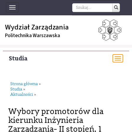
Toggle
navigation
Wydział Zarządzania
Politechnika Warszawska
Studia
Togg
navi
Strona główna
»
Studia
»
Aktualności
»
Wybory promotorów dla
kierunku Inżynieria
Zarządzania- II stopień, 1