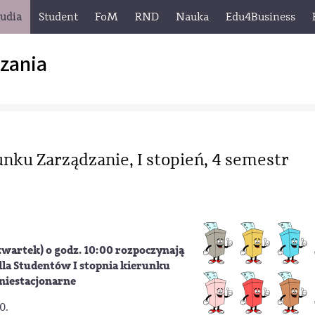
tudia
Student
FoM
RND
Nauka
Edu4Business
zania
ku Zarządzanie, I stopień, 4 semestr
zwartek) o godz. 10:00 rozpoczynają
a Studentów I stopnia kierunku
 niestacjonarne
0.