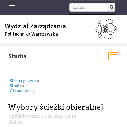
Toggle
navigation
Wydział Zarządzania
Politechnika Warszawska
Studia
Togg
navi
Strona główna
»
Studia
»
Aktualności
»
Wybory ścieżki obieralnej
Opublikowano: 01.06.2022 08:18
Autor: