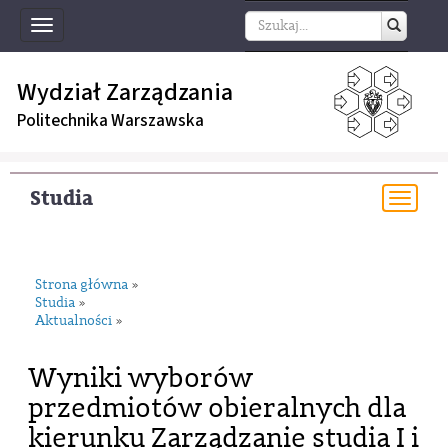
Toggle
navigation
Wydział Zarządzania
Politechnika Warszawska
Studia
Togg
navi
Strona główna
»
Studia
»
Aktualności
»
Wyniki wyborów
przedmiotów obieralnych dla
kierunku Zarządzanie studia I i