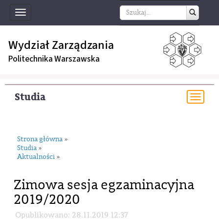
Toggle
navigation
Wydział Zarządzania
Politechnika Warszawska
Studia
Togg
navi
Strona główna
»
Studia
»
Aktualności
»
Zimowa sesja egzaminacyjna
2019/2020
Opublikowano: 28.11.2019 12:37