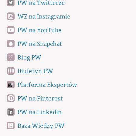
PW na Twitterze
WZ na Instagramie
PW na YouTube
PW na Snapchat
Blog PW
Biuletyn PW
Platforma Ekspertów
PW na Pinterest
PW na LinkedIn
Baza Wiedzy PW