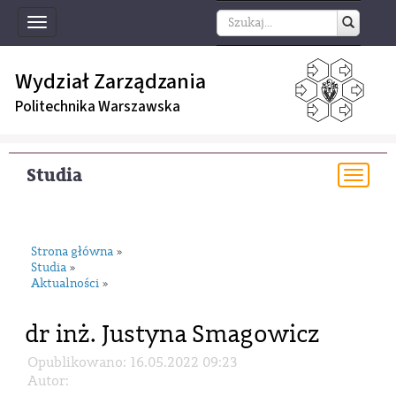
Toggle
navigation
Wydział Zarządzania
Politechnika Warszawska
Studia
Togg
navi
Strona główna
»
Studia
»
Aktualności
»
dr inż. Justyna Smagowicz
Opublikowano: 16.05.2022 09:23
Autor: