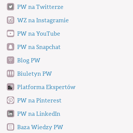
PW na Twitterze
WZ na Instagramie
PW na YouTube
PW na Snapchat
Blog PW
Biuletyn PW
Platforma Ekspertów
PW na Pinterest
PW na LinkedIn
Baza Wiedzy PW