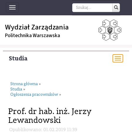
Toggle
navigation
Wydział Zarządzania
Politechnika Warszawska
Studia
Togg
navi
Strona główna
»
Studia
»
Ogłoszenia pracowników
»
Prof. dr hab. inż. Jerzy
Lewandowski
Opublikowano: 01.02.2019 11:39