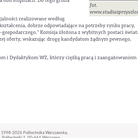
na obu stopniach. Do tego grona
fot.
www.studiazprzyszlos
cjalności realizowane według
ztałcenia, dobrze odpowiadające na potrzeby rynku pracy,
-gospodarczego." Komisja złożona z wybitnych postaci świat
aszej oferty, wskazując drogę kandydatom żądnym pewnego,
m i Dydaktykom WZ, którzy ciężką pracą i zaangażowaniem
 1998-2026
Politechnika Warszawska,
. Politechniki 1,
00-661 Warszawa