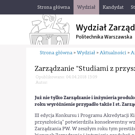
Strona główna
Wydział
Kandydat
S
Wydział Zarząd
Politechnika Warszawska
Strona główna
Wydział
Aktualności
A
»
»
»
Zarządzanie "Studiami z przys
Opublikowano: 04.04.2018 13:09
Autor:
Już nie tylko Zarządzanie i inżynieria produk
roku wyróżnienie przypadło także I st. Zarzą
III edycja Konkursu i Programu Akredytacji K
przyszłością" potwierdziła konsekwentny wzr
Zarządzania PW. W zeszłym roku tym prest