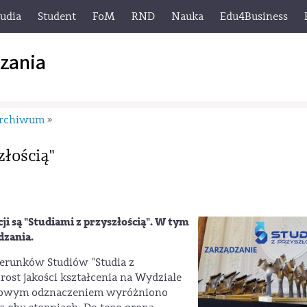
tudia
Student
FoM
RND
Nauka
Edu4Business
zania
rchiwum
»
złością"
cji są "Studiami z przyszłością". W tym
dzania.
ierunków Studiów "Studia z
ost jakości kształcenia na Wydziale
iżowym odznaczeniem wyróżniono