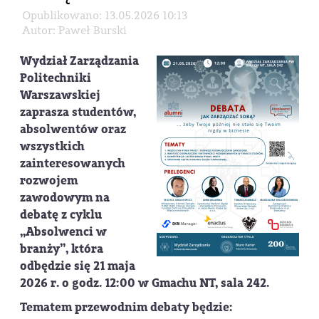
Opublikowano: 13.05.2026 10:13
Autor: Paweł Burski
Wydział Zarządzania
Politechniki
Warszawskiej
zaprasza studentów,
absolwentów oraz
wszystkich
zainteresowanych
rozwojem
zawodowym na
debatę z cyklu
„Absolwenci w
branży”, która
odbędzie się 21 maja
2026 r. o godz. 12:00 w Gmachu NT, sala 242.
Tematem przewodnim debaty będzie: