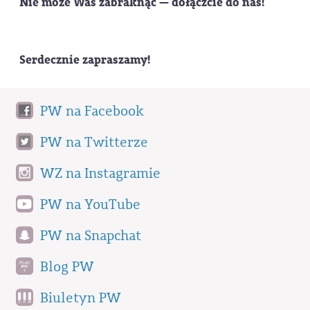
Nie może Was zabraknąć — dołączcie do nas!
Serdecznie zapraszamy!
PW na Facebook
PW na Twitterze
WZ na Instagramie
PW na YouTube
PW na Snapchat
Blog PW
Biuletyn PW