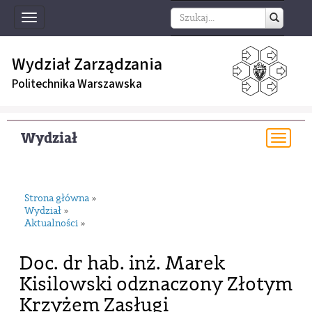
Toggle
navigation
Wydział Zarządzania
Politechnika Warszawska
Wydział
Togg
navi
Strona główna
»
Wydział
»
Aktualności
»
Doc. dr hab. inż. Marek
Kisilowski odznaczony Złotym
Krzyżem Zasługi