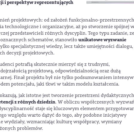
i i perspektyw reprezentujących
nień projektowych: od założeń funkcjonalno-przestrzennych
a technologiczne i organizacyjne, aż po stworzenie spójnej w
zej przedstawicieli różnych dyscyplin. Tego typu zadanie, z
unikatowe wyzwanie
ednoznacznych schematów, stanowiło
lko specjalistycznej wiedzy, lecz także umiejętności dialogu,
ch decyzji projektowych.
udenci potrafią skutecznie mierzyć się z trudnymi,
ojrzałością projektową, odpowiedzialnością oraz dużą
arnej. Finał projektu był nie tylko podsumowaniem intensyw
em potencjału, jaki tkwi w takim modelu kształcenia.
okazują, jak istotne jest tworzenie przestrzeni dydaktycznyc
tencji z różnych dziedzin
. W obliczu współczesnych wyzwa
dyscyplinarność staje się kluczowym elementem przygotowa
ego względu warto dążyć do tego, aby podobne inicjatywy
jne wydziały, wzmacniając kulturę współpracy, wymiany
ożonych problemów.