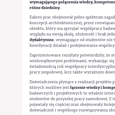
wymagającego połączenia wiedzy, kompetencj
różne dziedziny.
Zakres prac obejmował pełne spektrum zagad
koncepcji architektonicznej, przez rozwiązani
obiektu, który ma sprzyjać współpracy badawc
względu na swoją skalę, złożoność i brak j
dydaktyczne
, wymagające od studentów nie ty
koordynacji działań i podejmowania wspólny
Zaprezentowane rezultaty potwierdziły, że st
wielowątkowymi problemami, wykazując się d
świadomością roli współpracy interdyscyplin
pracy zespołowej, lecz także wyraźnym dowod
Doświadczenia płynące z realizacji projektu p
łączenie wiedzy i kompe
których możliwe jest
badawczych i projektowych to właśnie inter
studentów do przyszłej pracy zawodowej. Z t
pojawiały się częściej oraz obejmowały kole
doświadczeń i wspólnego rozwiązywania zł