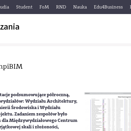
tudia
Student
FoM
RND
Nauka
Edu4Business
zania
 mpiBIM
ntacje podsumowujące półroczną,
wydziałów: Wydziału Architektury,
ierii Środowiska i Wydziału
ojektu. Zadaniem zespołów było
u dla Międzywydziałowego Centrum
ątkowej skali i złożoności,