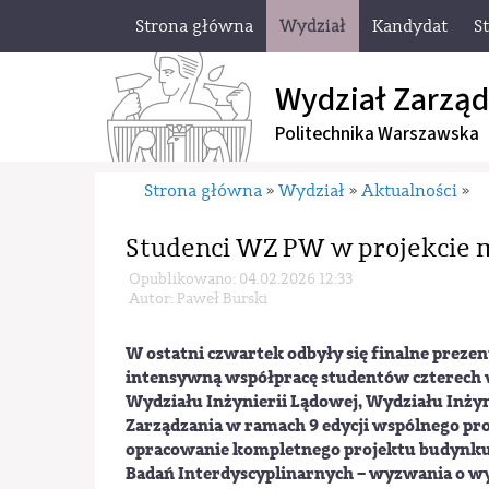
Strona główna
Wydział
Kandydat
S
Wydział Zarząd
Politechnika Warszawska
Strona główna
Wydział
Aktualności
»
»
»
Studenci WZ PW w projekcie
Opublikowano: 04.02.2026 12:33
Autor: Paweł Burski
W ostatni czwartek odbyły się finalne preze
intensywną współpracę studentów czterech 
Wydziału Inżynierii Lądowej, Wydziału Inżyn
Zarządzania w ramach 9 edycji wspólnego pr
opracowanie kompletnego projektu budynk
Badań Interdyscyplinarnych – wyzwania o wyj