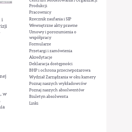
Centrum Modelowania i Organizacji
Produkcji
Pracownicy
Rzecznik zaufania i SIP
 i
Wewnętrzne akty prawne
izji
Umowy i porozumienia o
e
współpracy
Formularze
Przetargi i zamówienia
Akredytacje
Deklaracja dostępności
BHP i ochrona przeciwpożarowa
nej
Wydział Zarządzania w oku kamery
Poznaj naszych wykładowców
Poznaj naszych absolwentów
h, w
Biuletyn absolwenta
ń
Linki
nia