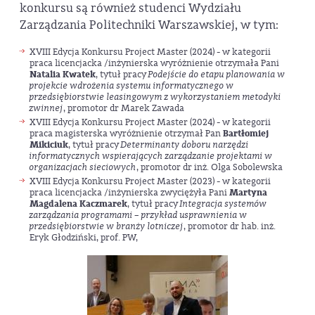
konkursu są również studenci Wydziału
Zarządzania Politechniki Warszawskiej, w tym:
XVIII Edycja Konkursu Project Master (2024) - w kategorii
praca licencjacka /inżynierska wyróżnienie otrzymała Pani
Natalia Kwatek
, tytuł pracy
Podejście do etapu planowania w
projekcie wdrożenia systemu informatycznego w
przedsiębiorstwie leasingowym z wykorzystaniem metodyki
zwinnej
, promotor dr Marek Zawada
XVIII Edycja Konkursu Project Master (2024) - w kategorii
praca magisterska wyróżnienie otrzymał Pan
Bartłomiej
Mikiciuk
, tytuł pracy
Determinanty doboru narzędzi
informatycznych wspierających zarządzanie projektami w
organizacjach sieciowych
, promotor dr inż. Olga Sobolewska
XVIII Edycja Konkursu Project Master (2023) - w kategorii
praca licencjacka /inżynierska zwyciężyła Pani
Martyna
Magdalena Kaczmarek
, tytuł pracy
Integracja systemów
zarządzania programami – przykład usprawnienia w
przedsiębiorstwie w branży lotniczej
, promotor dr hab. inż.
Eryk Głodziński, prof. PW,