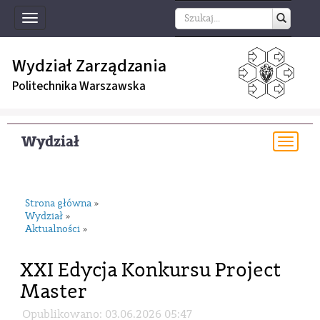
Toggle
navigation
Wydział Zarządzania
Politechnika Warszawska
Wydział
Togg
navi
Strona główna
»
Wydział
»
Aktualności
»
XXI Edycja Konkursu Project
Master
Opublikowano: 03.06.2026 05:47