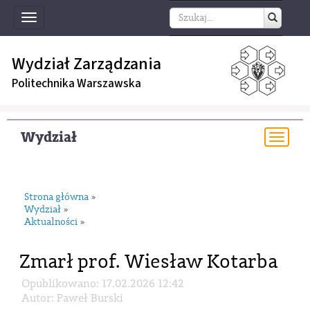
Toggle
navigation
Wydział Zarządzania
Politechnika Warszawska
Wydział
Togg
navi
Strona główna
»
Wydział
»
Aktualności
»
Zmarł prof. Wiesław Kotarba
Opublikowano: 17.02.2026 12:42
Autor: Paweł Burski