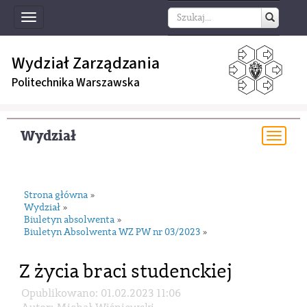
Toggle
navigation
Wydział Zarządzania
Politechnika Warszawska
Wydział
Togg
navi
Strona główna
»
Wydział
»
Biuletyn absolwenta
»
Biuletyn Absolwenta WZ PW nr 03/2023
»
Z życia braci studenckiej
Opublikowano: 01.02.2023 11:06