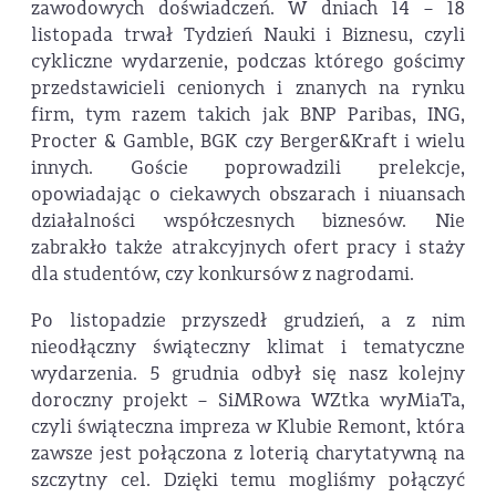
zawodowych doświadczeń. W dniach 14 – 18
listopada trwał Tydzień Nauki i Biznesu, czyli
cykliczne wydarzenie, podczas którego gościmy
przedstawicieli cenionych i znanych na rynku
firm, tym razem takich jak BNP Paribas, ING,
Procter & Gamble, BGK czy Berger&Kraft i wielu
innych. Goście poprowadzili prelekcje,
opowiadając o ciekawych obszarach i niuansach
działalności współczesnych biznesów. Nie
zabrakło także atrakcyjnych ofert pracy i staży
dla studentów, czy konkursów z nagrodami.
Po listopadzie przyszedł grudzień, a z nim
nieodłączny świąteczny klimat i tematyczne
wydarzenia. 5 grudnia odbył się nasz kolejny
doroczny projekt – SiMRowa WZtka wyMiaTa,
czyli świąteczna impreza w Klubie Remont, która
zawsze jest połączona z loterią charytatywną na
szczytny cel. Dzięki temu mogliśmy połączyć