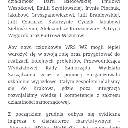
działalność: Darii Bałdowskiej, Emilowi
Wesołkowi, Emilii Szydłowskiej, Irynie Pinchuk,
Jakubowi Gryszpanowiczowi, Julii Braniewskiej,
Julii Czuchrze, Katarzynie Cydzik, Jakubowi
Zielińskiemu, Aleksandrze Korszniewicz, Patrycji
Węgorek oraz Piotrowi Mazurowi.
Aby nowi członkowie WRS WZ mogli lepiej
wdrożyć się w swoją rolę oraz przygotować do
realizacji kolejnych projektów, Przewodnicząca
Wydziałowej Rady Samorządu Wydziału
Zarządzania wraz z pomocą zorganizowała
szkolenie wyjazdowe. Całym zespołem udaliśmy
się do Krakowa, gdzie poza integracją
rozwijaliśmy wiedzę i kompetencje z zakresu
działalności samorządowej.
Z początkiem grudnia odbyła się cykliczna
impreza o charakterze charytatywnym –
„Simrowa WZtka WyMiaTa”. Jej celem było