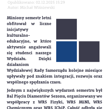
Opublikowano: 02.12.2025 15:29
Autor: Michał Wiśniewski
Miniony semestr letni
obfitował w liczne
inicjatywy
kulturalno-
edukacyjne, w które
aktywnie angażowali
się studenci naszego
Wydziału. Dzięki
działaniom
Wydziałowej Rady Samorządu kolejne miesiące
upływały pod znakiem integracji, rozwoju oraz
wspólnego spędzania czasu.
Jednym z największych wydarzeń semestru był
Bal Pięciu Diamentów Sezonu, organizowany we
współpracy z WRS Fizyki, WRS MiNI, WRS
Chemicznym oraz WRS IChiP. Całość odbyła się