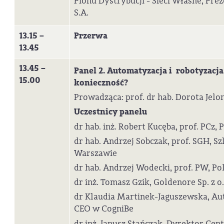
Pionu Dystrybucji - Sieci Własne, Pr
S.A.
13.15 –
Przerwa
13.45
13.45 –
Panel 2. Automatyzacja i robotyzacj
15.00
konieczność?
Prowadząca: prof. dr hab. Dorota Jelo
Uczestnicy panelu
dr hab. inż. Robert Kucęba, prof. PCz,
dr hab. Andrzej Sobczak, prof. SGH, 
Warszawie
dr hab. Andrzej Wodecki, prof. PW, P
dr inż. Tomasz Gzik, Goldenore Sp. z o.
dr Klaudia Martinek-Jaguszewska, Au
CEO w CogniBe
dr inż. Janusz Stańczak, Dyrektor Cen