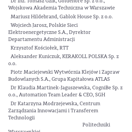
Dr inż. Tomasz Gzik, Goldenore Sp. z o.o.,
Wojskowa Akademia Techniczna w Warszawie
Mariusz Hildebrand, Gablok House Sp. z o.o.
Wojciech Jarosz, Polskie Sieci
Elektroenergetyczne S.A., Dyrektor
Departamentu Administracji
Krzysztof Kościołek, RTT
Aleksander Kuniczuk, KERAKOLL POLSKA Sp. z
o.o.
Piotr Maciejewski Wytwórnia Klejów i Zapraw
Budowlanych S.A., Grupa Kapitałowa ATLAS
Dr Klaudia Martinek-Jaguszewska, CogniBe Sp. z
o.o., Automation Team Leader & CEO, SGH
Dr Katarzyna Modrzejewska, Centrum
Zarządzania Innowacjami i Transferem
Technologii
Politechniki
Warszawskiej