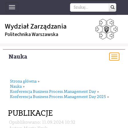
Toggle
navigation
Wydział Zarządzania
Politechnika Warszawska
Nauka
Togg
navi
Strona główna
»
Nauka
»
Konferencja Business Process Management Day
»
Konferencja Business Process Management Day 2025
»
PUBLIKACJE
Opublikowano: 11.09.2024 10:32