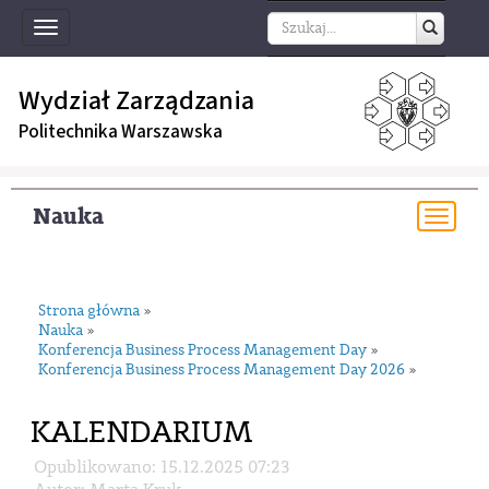
Toggle
navigation
Wydział Zarządzania
Politechnika Warszawska
Nauka
Togg
navi
Strona główna
»
Nauka
»
Konferencja Business Process Management Day
»
Konferencja Business Process Management Day 2026
»
KALENDARIUM
Opublikowano: 15.12.2025 07:23