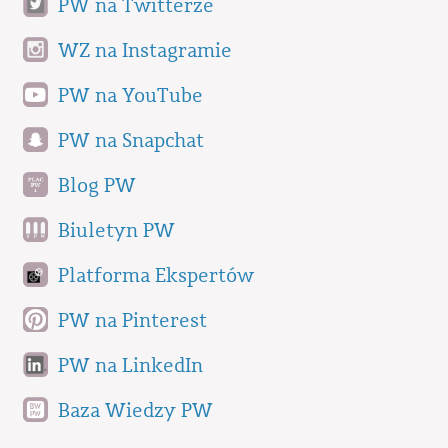
PW na Twitterze
WZ na Instagramie
PW na YouTube
PW na Snapchat
Blog PW
Biuletyn PW
Platforma Ekspertów
PW na Pinterest
PW na LinkedIn
Baza Wiedzy PW