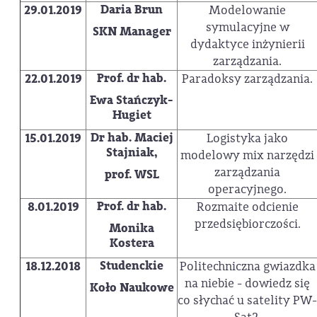
Daria Brun
29.01.2019
Modelowanie
symulacyjne w
SKN Manager
dydaktyce inżynierii
zarządzania.
Prof. dr hab.
22.01.2019
Paradoksy zarządzania.
Ewa Stańczyk-
Hugiet
Dr hab. Maciej
15.01.2019
Logistyka jako
Stajniak,
modelowy mix narzędzi
zarządzania
prof. WSL
operacyjnego.
Prof. dr hab.
8.01.2019
Rozmaite odcienie
przedsiębiorczości.
Monika
Kostera
Studenckie
18.12.2018
Politechniczna gwiazdka
na niebie - dowiedz się
Koło Naukowe
co słychać u satelity PW-