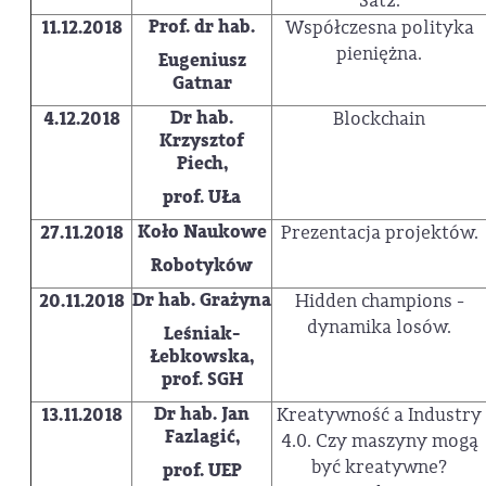
Sat2.
Prof. dr hab.
11.12.2018
Współczesna polityka
pieniężna.
Eugeniusz
Gatnar
Dr hab.
4.12.2018
Blockchain
Krzysztof
Piech,
prof. UŁa
Koło Naukowe
27.11.2018
Prezentacja projektów.
Robotyków
Dr hab. Grażyna
20.11.2018
Hidden champions -
dynamika losów.
Leśniak-
Łebkowska,
prof. SGH
Dr hab. Jan
13.11.2018
Kreatywność a Industry
Fazlagić,
4.0. Czy maszyny mogą
być kreatywne?
prof. UEP