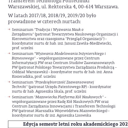
Transferem Technologii Politechniki
Warszawskiej, ul. Rektorska 4, 00-614 Warszawa.
W latach 2017/18, 2018/19, 2019/20 było
prowadzone w czterech nurtach:
Seminarium
"Tradycja i Wyzwania Nauk o
Zarządzaniu"
(patronat Towarzystwa Naukowego Organizacji i
Kierownictwa oraz czasopisma "Przegląd Organizacji") -
koordynator nurtu dr hab. inż. Janusz Zawiła-Niedźwiecki,
prof. uczelni
Seminarium
"Wyzwania Modelowania Inżynierskiego i
Biznesowego"
- współorganizowane przez Centrum
Informatyzacji PW oraz Centrum Studiów Zaawansowanych
PW (patronat Polskiego Towarzystwa Zarządzania Produkcją -
Oddział Warszawski) - koordynator nurtu dr hab. inż. Anna
Kosieradzka, prof. uczelni
Seminarium
"Przedsiębiorczość Zaawansowanej
Techniki"
(patronat Urzędu Patentowego RP) - koordynator
nurtu dr hab. Agnieszka Skala, prof. uczelni
Seminarium "
Mazowiecka Platforma Kół Naukowych
" -
współorganizowane przez Radę Kół Naukowych PW oraz
Centrum Zarządzania Innowacjami i Transferem Technologii
PW (patronat Marszałka Województwa Mazowieckiego) -
koordynator nurtu dr inż. Agnieszka Lisowska
Edycja semestr letni roku akademickiego 20