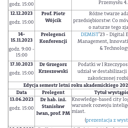
Przemysłu 4.
godz. 15:00
12.12.2023
Prof. Piotr
Różne twarze ada
Wójcik
przedsiębiorstw: Co mó
godz. 15:00
o naturze tego zj
14-
Prelegenci
DEMIST
’23 – Digital
15.11.2023
Konferencji
Management, Innovati
& Technolog
godz. 9:00 -
15:00
17.10.2023
Dr Grzegorz
Podatki w I Rzeczyposp
Krzeszowski
udział w destabilizacji
godz. 15:00
zakończonej rozb
Edycja semestr letni roku akademickiego 20
Data
Prelegent
Tytuł wystąpi
13.06.2023
Knowledge-based city log
Dr hab. inż.
warunek rozwoju inteli
Stanisław
godz. 15:00
miast.
Iwan, prof. PM
(
prezentacja z wyst