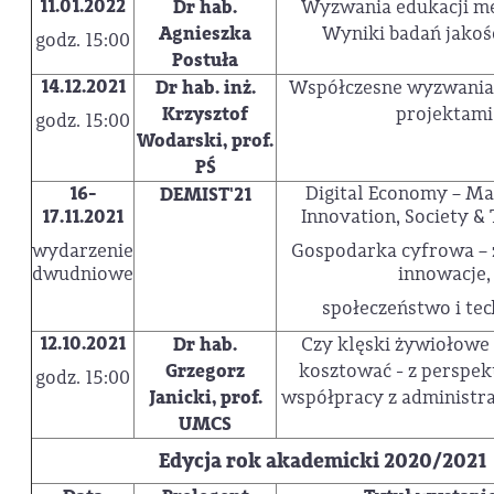
11.01.2022
Dr hab.
Wyzwania edukacji m
Agnieszka
Wyniki badań jakoś
godz. 15:00
Postuła
14.12.2021
Dr hab. inż.
Współczesne wyzwania 
Krzysztof
projektami
godz. 15:00
Wodarski, prof.
PŚ
16-
Digital Economy – M
DEMIST'21
17.11.2021
Innovation, Society &
wydarzenie
Gospodarka cyfrowa – 
dwudniowe
innowacje,
społeczeństwo i te
12.10.2021
Dr hab.
Czy klęski żywiołowe
Grzegorz
kosztować - z perspek
godz. 15:00
Janicki, prof.
współpracy z administra
UMCS
Edycja rok akademicki 2020/2021