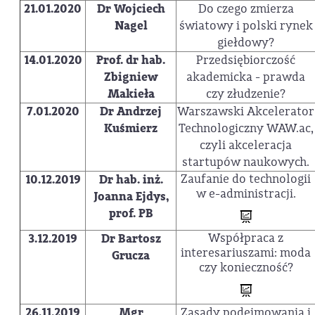
21.01.2020
Dr Wojciech
Do czego zmierza
Nagel
światowy i polski rynek
giełdowy?
14.01.2020
Prof. dr hab.
Przedsiębiorczość
Zbigniew
akademicka - prawda
Makieła
czy złudzenie?
7.01.2020
Dr Andrzej
Warszawski Akcelerator
Kuśmierz
Technologiczny WAW.ac,
czyli akceleracja
startupów naukowych.
Zaufanie do technologii
10.12.2019
Dr hab. inż.
w e-administracji.
Joanna Ejdys,
prof. PB
Współpraca z
3.12.2019
Dr Bartosz
interesariuszami: moda
Grucza
czy konieczność?
26.11.2019
Mgr
Zasady podejmowania i