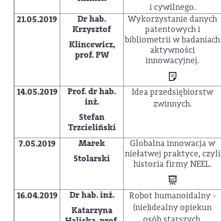
i cywilnego.
Dr hab.
Wykorzystanie danych
21.05.2019
Krzysztof
patentowych i
bibliometrii w badaniach
Klincewicz,
aktywności
prof. PW
innowacyjnej.
Prof. dr hab.
14.05.2019
Idea przedsiębiorstw
inż.
zwinnych.
Stefan
Trzcieliński
Marek
Globalna innowacja w
7.05.2019
niełatwej praktyce, czyli
Stolarski
historia firmy NEEL.
Dr hab. inż.
16.04.2019
Robot humanoidalny -
(nie)idealny opiekun
Katarzyna
osób starszych.
Halicka, prof.