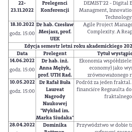
22-
Prelegenci
DEMIST'22 - Digital
23.11.2022
Konferencji
Managment, Innovation
Technology
18.10.2022
Dr hab. Czesław
Agile Project Manag
Mesjasz, prof.
Complexity. A Reap
godz. 15:00
UEK
Edycja semestr letni roku akademickiego 20
Data
Prelegent
Tytuł wystąpi
14.06.2022
Dr hab. inż.
Ekonomia współdzielen
Anna Mężyk,
economy) jako wyr
godz. 15:00
prof. UTH Rad.
zrównoważonego r
10.05.2022
Dr Rafał Buła
Podróż za jeden fraktal
Laureat
financiére Regnaulta do
godz. 15:00
Nagrody
fraktalnego
Naukowej
"Wykład im.
Marka Siudaka"
28.04.2022
Dominika
Przywództwo w dobie t