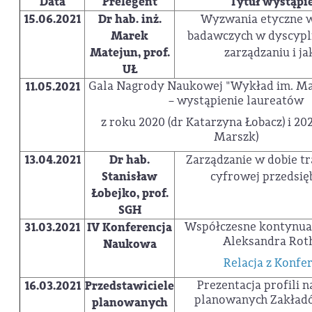
Data
Prelegent
Tytuł wystąpi
15.06.2021
Dr hab. inż.
Wyzwania etyczne w
Marek
badawczych w dyscypli
Matejun, prof.
zarządzaniu i ja
UŁ
Gala Nagrody Naukowej "Wykład im. Ma
11.05.2021
– wystąpienie laureatów
z roku 2020 (dr Katarzyna Łobacz) i 20
Marszk)
13.04.2021
Dr hab.
Zarządzanie w dobie t
Stanisław
cyfrowej przedsię
Łobejko, prof.
SGH
Współczesne kontynua
31.03.2021
IV Konferencja
Aleksandra Rot
Naukowa
Relacja z Konfer
Prezentacja profili
16.03.2021
Przedstawiciele
planowanych Zakła
planowanych