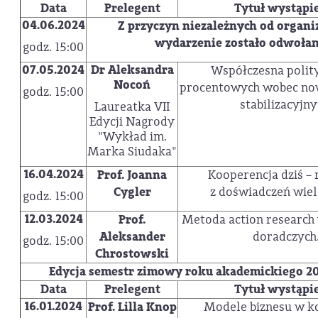
Data
Prelegent
Tytuł wystąpi
04.06.2024
Z przyczyn niezależnych od organ
wydarzenie zostało odwoła
godz. 15:00
07.05.2024
Dr Aleksandra
Współczesna polit
Nocoń
procentowych wobec n
godz. 15:00
stabilizacyjny
Laureatka VII
Edycji Nagrody
"Wykład im.
Marka Siudaka"
16.04.2024
Prof. Joanna
Kooperencja dziś – 
Cygler
z doświadczeń wiel
godz. 15:00
12.03.2024
Prof.
Metoda action research
Aleksander
doradczych
godz. 15:00
Chrostowski
Edycja semestr zimowy roku akademickiego 2
Data
Prelegent
Tytuł wystąpi
16.01.2024
Prof. Lilla Knop
Modele biznesu w k