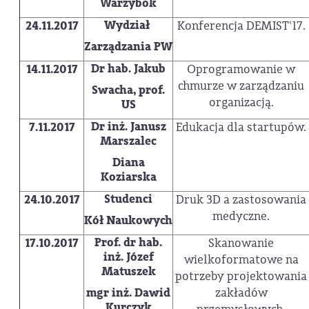
Warzybok
Wydział
24.11.2017
Konferencja DEMIST'17.
Zarządzania PW
Dr hab. Jakub
14.11.2017
Oprogramowanie w
chmurze w zarządzaniu
Swacha, prof.
organizacją.
US
Dr inż. Janusz
7.11.2017
Edukacja dla startupów.
Marszalec
Diana
Koziarska
Studenci
24.10.2017
Druk 3D a zastosowania
medyczne.
Kół Naukowych
Prof. dr hab.
17.10.2017
Skanowanie
inż. Józef
wielkoformatowe na
Matuszek
potrzeby projektowania
mgr inż. Dawid
zakładów
Kurczyk