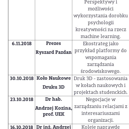
Perspektywy i
możliwości
wykorzystania dorobku
psychologii
kreatywności na rzecz
machine learning.
Prezes
6.11.2018
Ekostrateg jako
przykład platformy do
Ryszard Pazdan
wspomagania
zarządzania
środowiskowego.
Koło Naukowe
30.10.2018
Druk 3D - zastosowania
w kołach naukowych i
Druku 3D
projektach studenckich.
Dr hab.
23.10.2018
Negocjacje w
zarządzaniu relacjami z
Andrzej Kozina,
interesariuszami
prof. UEK
organizacji.
Dr inż. Andrzej
Koleje naprawdę
16.10.2018