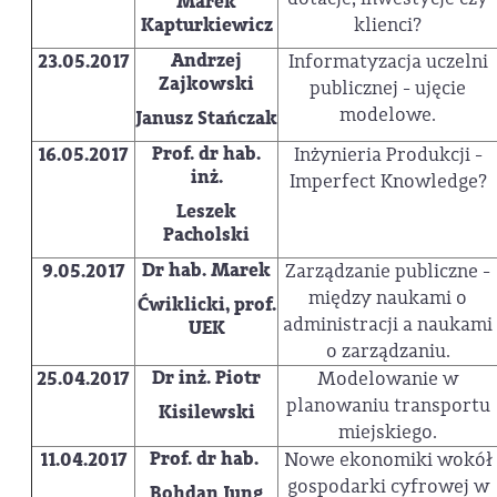
Marek
Kapturkiewicz
klienci?
Andrzej
23.05.2017
Informatyzacja uczelni
Zajkowski
publicznej - ujęcie
modelowe.
Janusz Stańczak
Prof. dr hab.
16.05.2017
Inżynieria Produkcji -
inż.
Imperfect Knowledge?
Leszek
Pacholski
Dr hab. Marek
9.05.2017
Zarządzanie publiczne -
między naukami o
Ćwiklicki, prof.
administracji a naukami
UEK
o zarządzaniu.
Dr inż. Piotr
25.04.2017
Modelowanie w
planowaniu transportu
Kisilewski
miejskiego.
Prof. dr hab.
11.04.2017
Nowe ekonomiki wokół
gospodarki cyfrowej w
Bohdan Jung