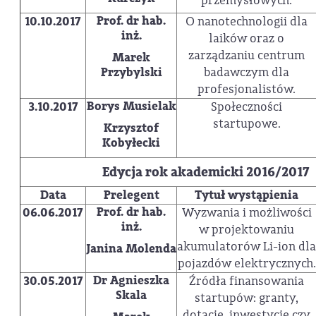
przemysłowych.
Prof. dr hab.
10.10.2017
O nanotechnologii dla
inż.
laików oraz o
zarządzaniu centrum
Marek
Przybylski
badawczym dla
profesjonalistów.
Borys Musielak
3.10.2017
Społeczności
startupowe.
Krzysztof
Kobyłecki
Edycja rok akademicki 2016/2017
Data
Prelegent
Tytuł wystąpienia
Prof. dr hab.
06.06.2017
Wyzwania i możliwości
inż.
w projektowaniu
akumulatorów Li-ion dla
Janina Molenda
pojazdów elektrycznych.
Dr Agnieszka
30.05.2017
Źródła finansowania
Skala
startupów: granty,
dotacje, inwestycje czy