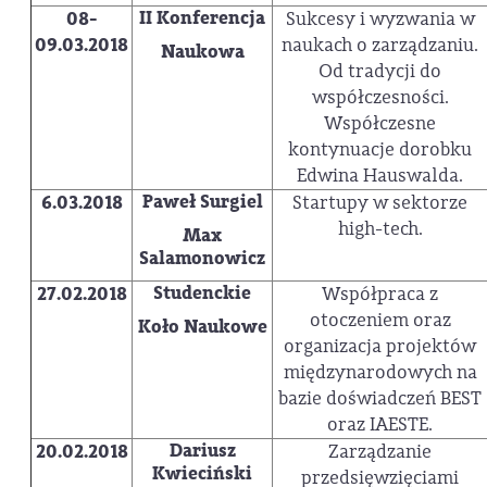
II Konferencja
08-
Sukcesy i wyzwania w
09.03.2018
naukach o zarządzaniu.
Naukowa
Od tradycji do
współczesności.
Współczesne
kontynuacje dorobku
Edwina Hauswalda.
Paweł Surgiel
6.03.2018
Startupy w sektorze
high-tech.
Max
Salamonowicz
Studenckie
27.02.2018
Współpraca z
otoczeniem oraz
Koło Naukowe
organizacja projektów
międzynarodowych na
bazie doświadczeń BEST
oraz IAESTE.
Dariusz
20.02.2018
Zarządzanie
Kwieciński
przedsięwzięciami