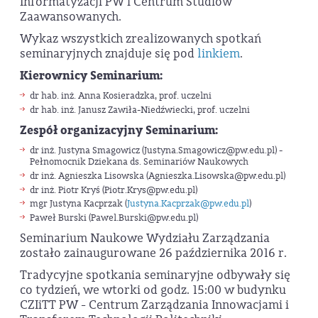
Informatyzacji PW i Centrum Studiów
Zaawansowanych.
Wykaz wszystkich zrealizowanych spotkań
seminaryjnych znajduje się pod
linkiem
.
Kierownicy Seminarium:
dr hab. inż. Anna Kosieradzka, prof. uczelni
dr hab. inż. Janusz Zawiła-Niedźwiecki, prof. uczelni
Zespół organizacyjny Seminarium:
dr inż. Justyna Smagowicz (Justyna.Smagowicz@pw.edu.pl) -
Pełnomocnik Dziekana ds. Seminariów Naukowych
dr inż. Agnieszka Lisowska (Agnieszka.Lisowska@pw.edu.pl)
dr inż. Piotr Kryś (Piotr.Krys@pw.edu.pl)
mgr Justyna Kacprzak (
Justyna.Kacprzak@pw.edu.pl
)
Paweł Burski (Pawel.Burski@pw.edu.pl)
Seminarium Naukowe Wydziału Zarządzania
zostało zainaugurowane 26 października 2016 r.
Tradycyjne spotkania seminaryjne odbywały się
co tydzień, we wtorki od godz. 15:00 w budynku
CZIiTT PW - Centrum Zarządzania Innowacjami i