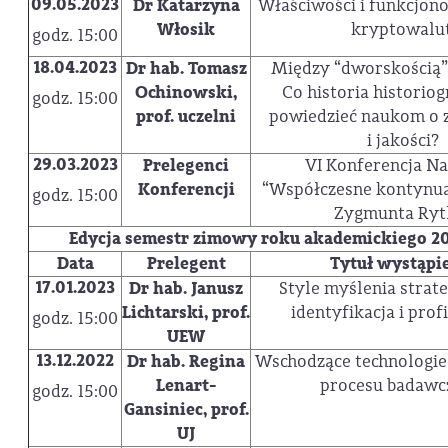
09.05.2023
Dr Katarzyna
Właściwości i funkcjon
Włosik
kryptowalut
godz. 15:00
18.04.2023
Dr hab. Tomasz
Między “dworskością”
Ochinowski,
Co historia historiog
godz. 15:00
prof. uczelni
powiedzieć naukom o 
i jakości?
29.03.2023
Prelegenci
VI Konferencja N
Konferencji
“Współczesne kontynua
godz. 15:00
Zygmunta Rytl
Edycja semestr zimowy roku akademickiego 2
Data
Prelegent
Tytuł wystąpi
17.01.2023
Dr hab. Janusz
Style myślenia strate
Lichtarski, prof.
identyfikacja i prof
godz. 15:00
UEW
13.12.2022
Dr hab. Regina
Wschodzące technologie d
Lenart-
procesu badawc
godz. 15:00
Gansiniec,
prof.
UJ