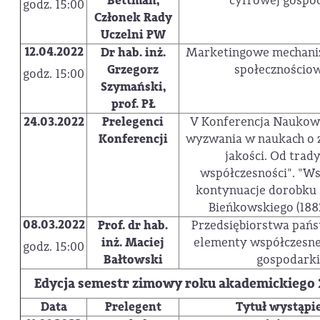
Bettman,
cyfrowej gospo
godz. 15:00
Członek Rady
Uczelni PW
12.04.2022
Dr hab. inż.
Marketingowe mechan
Grzegorz
społecznościo
godz. 15:00
Szymański,
prof. PŁ
24.03.2022
Prelegenci
V Konferencja Naukowa
Konferencji
wyzwania w naukach o z
jakości. Od trady
współczesności". "W
kontynuacje dorobku 
Bieńkowskiego (188
08.03.2022
Prof. dr hab.
Przedsiębiorstwa pań
inż. Maciej
elementy współczesnej
godz. 15:00
Bałtowski
gospodarki
Edycja semestr zimowy roku akademickiego
Data
Prelegent
Tytuł wystąpi