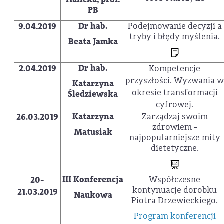
PB
Dr hab.
Podejmowanie decyzji a
9.04.2019
tryby i błędy myślenia.
Beata Jamka
Dr hab.
2.04.2019
Kompetencje
przyszłości. Wyzwania w
Katarzyna
okresie transformacji
Śledziewska
cyfrowej.
Katarzyna
Zarządzaj swoim
26.03.2019
zdrowiem -
Matusiak
najpopularniejsze mity
dietetyczne.
III Konferencja
Współczesne
20-
kontynuacje dorobku
21.03.2019
Naukowa
Piotra Drzewieckiego.
Program konferencji