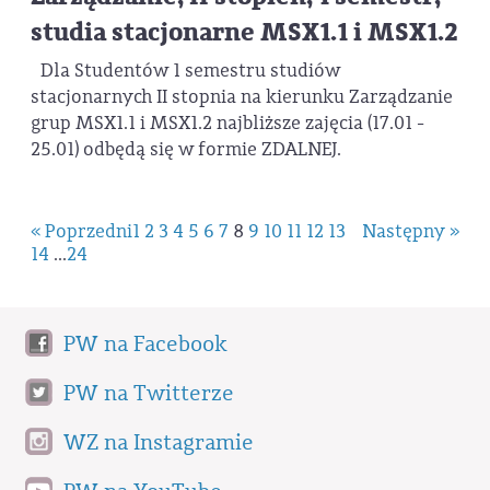
studia stacjonarne MSX1.1 i MSX1.2
Dla Studentów 1 semestru studiów
stacjonarnych II stopnia na kierunku Zarządzanie
grup MSX1.1 i MSX1.2 najbliższe zajęcia (17.01 -
25.01) odbędą się w formie ZDALNEJ.
« Poprzedni
1
2
3
4
5
6
7
8
9
10
11
12
13
Następny »
14
...
24
PW na Facebook
PW na Twitterze
WZ na Instagramie