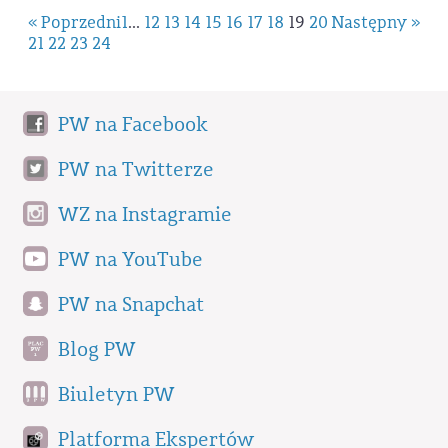
« Poprzedni
1
...
12
13
14
15
16
17
18
19
20
Następny »
21
22
23
24
PW na Facebook
PW na Twitterze
WZ na Instagramie
PW na YouTube
PW na Snapchat
Blog PW
Biuletyn PW
Platforma Ekspertów