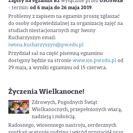
Zapisy na egzamin B2
wyłącznie przez
USOSWEB
- termin:
od 6 maja do 26 maja 2019
.
Problemy z zapisem na egzamin proszę zgłaszać
do osoby odpowiedzialnej za organizację zajęć na
studiach niestacjonarnych mgr Iwony
Kucharzyszyn email:
iwona.kucharzyszyn@pw.edu.pl
Przydział sal na część pisemną egzaminu
dostępny będzie na stronie
www.sjo.pw.edu.pl
od
29 maja, a wyniki egzaminu od 15 czerwca.
Życzenia Wielkanocne!
Zdrowych, Pogodnych Świąt
Wielkanocnych, przepełnionych wiarą,
nadzieją i miłością.
Radosnego, wiosennego nastroju, serdecznych
spotkań w gronie rodziny i wśród przyjaciół oraz