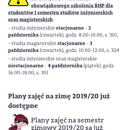
obowiązkowego szkolenia BHP dla
studentów I semestru studiów inżynierskich
oraz magisterskich
:
- studia inżynierskie
stacjonarne
-
3
października
(czwartek), godz. 8.00-10.00, s. 301,
- studia magisterskie
stacjonarne
-
3
października
(czwartek), godz. 10.00-12.00, s. 324
- studia inżynierskie oraz magisterskie
niestacjonarne
-
4 października
(piątek), godz.
16.00-18.00, s. 301
Plany zajęć na zimę 2019/20 już
dostępne
Plany zajęć na semestr
zimowy 2019/20 są już