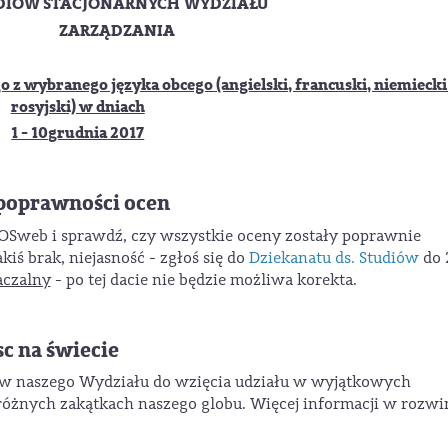
DIÓW STACJONARNYCH
WYDZIAŁU
ZARZĄDZANIA
 z wybranego języka obcego (angielski, francuski, niemiecki
rosyjski) w dniach
1 - 10
grudnia
2017
poprawności ocen
SOSweb i sprawdź, czy wszystkie oceny zostały poprawnie
kiś brak, niejasność - zgłoś się do
Dziekanatu ds. Studiów
do 
aczalny
- po tej dacie nie będzie możliwa korekta.
sc na świecie
tów naszego Wydziału do wzięcia udziału w wyjątkowych
różnych zakątkach naszego globu. Więcej informacji w rozwi