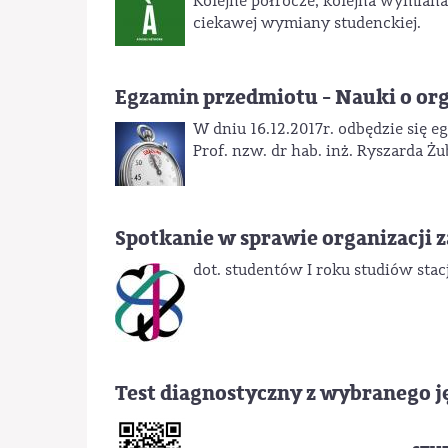
Kolejne półrocze, kolejna wymian
ciekawej wymiany studenckiej.
Egzamin przedmiotu - Nauki o org
W dniu 16.12.2017r. odbędzie się 
Prof. nzw. dr hab. inż. Ryszarda Żu
Spotkanie w sprawie organizacji zaj
dot. studentów I roku studiów sta
Test diagnostyczny z wybranego j