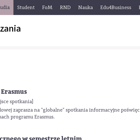
tudia
Student
FoM
RND
Nauka
Edu4Business
zania
e Erasmus
jsce spotkania]
wej zaprasza na "globalne" spotkania informacyjne poświę
ach programu Erasmus.
ycznego w semestrze letnim