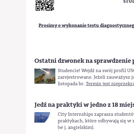
STU
Prosimy o wykonanie testu diagnostycznego
Ostatni dzwonek na sprawdzenie 
Studencie! Wejdź na swój profil U
zarejestrowane. Jeżeli zauważysz ja
listopada br.
Termin jest nieprzekr
Jedź na praktyki w jedno z 18 miej
City Internships zaprasza studen
praktykach, które odbywają się w 
(w j. angielskim).