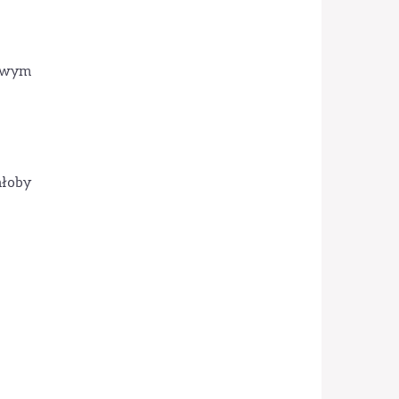
kawym
ałoby