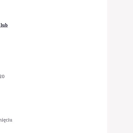
 lub
20
nięciu