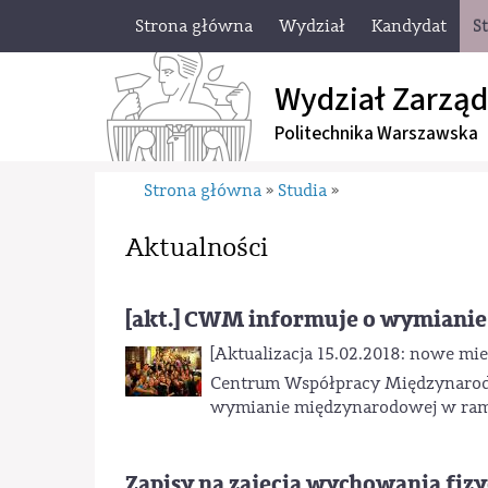
Strona główna
Wydział
Kandydat
S
Wydział Zarząd
Politechnika Warszawska
Strona główna
Studia
»
»
Aktualności
[akt.] CWM informuje o wymiani
[Aktualizacja 15.02.2018: nowe mie
Centrum Współpracy Międzynarodo
wymianie międzynarodowej w ram
Zapisy na zajęcia wychowania fiz