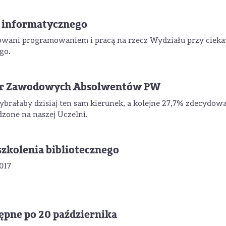
u informatycznego
sowani programowaniem i pracą na rzecz Wydziału przy cie
go.
ier Zawodowych Absolwentów PW
ałaby dzisiaj ten sam kierunek, a kolejne 27,7% zdecydow
dzone na naszej Uczelni.
kolenia bibliotecznego
017
ępne po 20 października