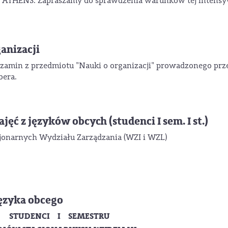
a ATHENS. Zapraszamy do sprawdzenia warunków tej intensy
anizacji
egzamin z przedmiotu "Nauki o organizacji" prowadzonego prz
bera.
ęć z języków obcych (studenci I sem. I st.)
cjonarnych Wydziału Zarządzania (WZI i WZL)
ęzyka obcego
STUDENCI I SEMESTRU