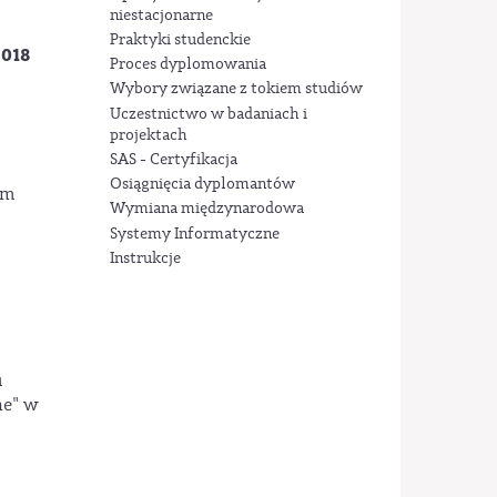
niestacjonarne
Praktyki studenckie
2018
Proces dyplomowania
Wybory związane z tokiem studiów
Uczestnictwo w badaniach i
projektach
SAS - Certyfikacja
Osiągnięcia dyplomantów
em
Wymiana międzynarodowa
Systemy Informatyczne
Instrukcje
u
ne" w