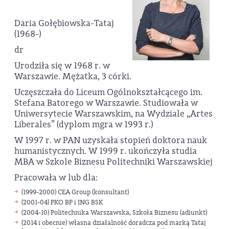
Daria Gołębiowska-Tataj
(1968-)
dr
Urodziła się w 1968 r. w
Warszawie. Mężatka, 3 córki.
Uczęszczała do Liceum Ogólnokształcącego im.
Stefana Batorego w Warszawie. Studiowała w
Uniwersytecie Warszawskim, na Wydziale „Artes
Liberales” (dyplom mgra w 1993 r.)
W 1997 r. w PAN uzyskała stopień doktora nauk
humanistycznych. W 1999 r. ukończyła studia
MBA w Szkole Biznesu Politechniki Warszawskiej
Pracowała w lub dla:
(1999-2000) CEA Group (konsultant)
(2001-04) PKO BP i ING BSK
(2004-10) Politechnika Warszawska, Szkoła Biznesu (adiunkt)
(2014 i obecnie) własna działalność doradcza pod marką Tataj