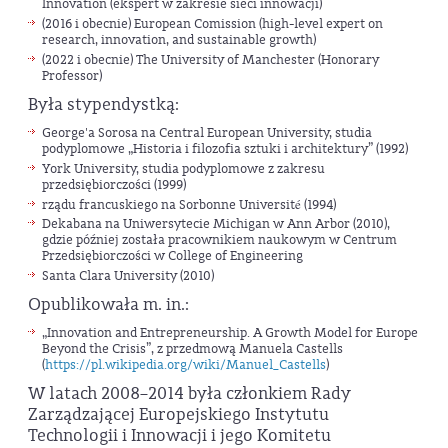
Innovation (ekspert w zakresie sieci innowacji)
(2016 i obecnie) European Comission (high-level expert on
research, innovation, and sustainable growth)
(2022 i obecnie) The University of Manchester (Honorary
Professor)
Była stypendystką:
George'a Sorosa na Central European University, studia
podyplomowe „Historia i filozofia sztuki i architektury” (1992)
York University, studia podyplomowe z zakresu
przedsiębiorczości (1999)
rządu francuskiego na Sorbonne Université (1994)
Dekabana na Uniwersytecie Michigan w Ann Arbor (2010),
gdzie później została pracownikiem naukowym w Centrum
Przedsiębiorczości w College of Engineering
Santa Clara University (2010)
Opublikowała m. in.:
„Innovation and Entrepreneurship. A Growth Model for Europe
Beyond the Crisis”, z przedmową Manuela Castells
(
https://pl.wikipedia.org/wiki/Manuel_Castells
)
W latach 2008–2014 była członkiem Rady
Zarządzającej Europejskiego Instytutu
Technologii i Innowacji i jego Komitetu