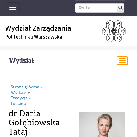
Toggle
navigation
Wydział Zarządzania
Politechnika Warszawska
Wydział
Togg
navi
Strona główna
»
Wydział
»
Tradycja
»
Ludzie
»
dr Daria
Gołębiowska-
Tataj