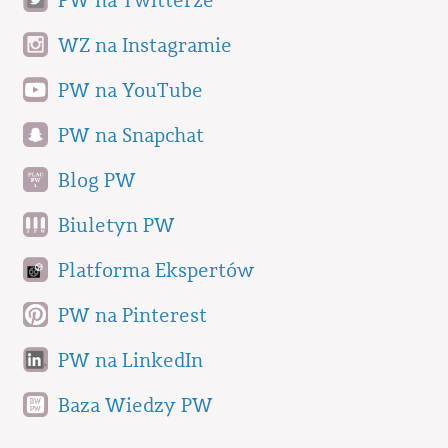
PW na Twitterze
WZ na Instagramie
PW na YouTube
PW na Snapchat
Blog PW
Biuletyn PW
Platforma Ekspertów
PW na Pinterest
PW na LinkedIn
Baza Wiedzy PW