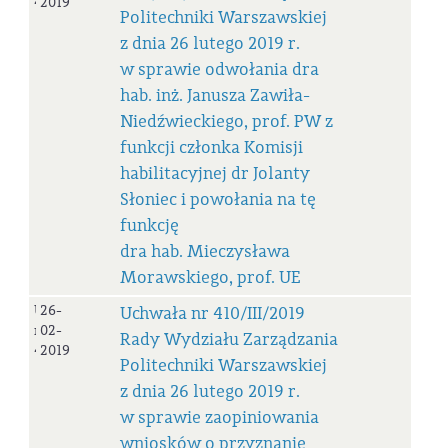
411/III/2019
2019
Politechniki Warszawskiej
z dnia 26 lutego 2019 r.
w sprawie odwołania dra
hab. inż. Janusza Zawiła-
Niedźwieckiego, prof. PW z
funkcji członka Komisji
habilitacyjnej dr Jolanty
Słoniec i powołania na tę
funkcję
dra hab. Mieczysława
Morawskiego, prof. UE
Uchwała
26-
Uchwała nr 410/III/2019
nr
02-
Rady Wydziału Zarządzania
410/III/2019
2019
Politechniki Warszawskiej
z dnia 26 lutego 2019 r.
w sprawie zaopiniowania
wniosków o przyznanie