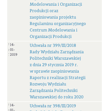
Modelowania i Organizacji
Produkcji oraz
zaopiniowania projektu
Regulaminu organizacyjnego
Centrum Modelowania i
Organizacji Produkcji
Uchwała
14-
Uchwała nr 399/III/2018
nr
01-
Rady Wydziału Zarządzania
399/III/2018
2019
Politechniki Warszawskiej
z dnia 29 stycznia 2019 r.
w sprawie zaopiniowania
Raportu z realizacji Strategii
Rozwoju Wydziału
Zarządzania Politechniki
Warszawskiej do roku 2020
Uchwała
14-
Uchwała nr 398/III/2019
nr
01-