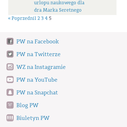
urlopu naukowego dla
dra Marka Seretnego
« Poprzedni
1
2
3
4
5
PW na Facebook
PW na Twitterze
WZ na Instagramie
PW na YouTube
PW na Snapchat
Blog PW
Biuletyn PW