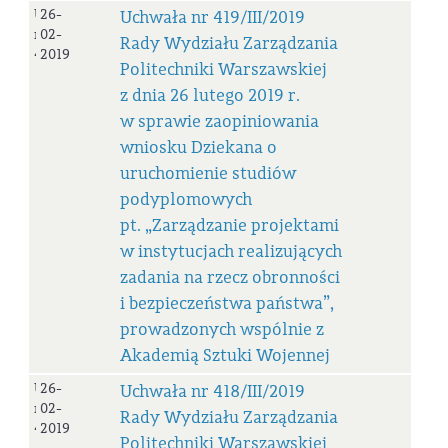
Uchwała
26-
Uchwała nr 419/III/2019
nr
02-
Rady Wydziału Zarządzania
419/III/2019
2019
Politechniki Warszawskiej
z dnia 26 lutego 2019 r.
w sprawie zaopiniowania
wniosku Dziekana o
uruchomienie studiów
podyplomowych
pt. „Zarządzanie projektami
w instytucjach realizujących
zadania na rzecz obronności
i bezpieczeństwa państwa”,
prowadzonych wspólnie z
Akademią Sztuki Wojennej
Uchwała
26-
Uchwała nr 418/III/2019
nr
02-
Rady Wydziału Zarządzania
418/III/2019
2019
Politechniki Warszawskiej