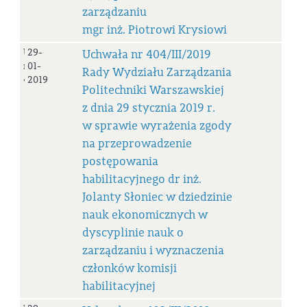
zarządzaniu
mgr inż. Piotrowi Krysiowi
Uchwała
29-
Uchwała nr 404/III/2019
nr
01-
Rady Wydziału Zarządzania
404/III/2019
2019
Politechniki Warszawskiej
z dnia 29 stycznia 2019 r.
w sprawie wyrażenia zgody
na przeprowadzenie
postępowania
habilitacyjnego dr inż.
Jolanty Słoniec w dziedzinie
nauk ekonomicznych w
dyscyplinie nauk o
zarządzaniu i wyznaczenia
członków komisji
habilitacyjnej