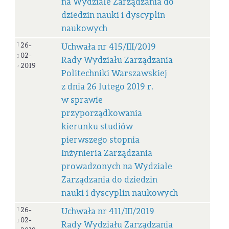
na Wydziale Zarządzania do
dziedzin nauki i dyscyplin
naukowych
Uchwała
26-
Uchwała nr 415/III/2019
nr
02-
Rady Wydziału Zarządzania
415/III/2019
2019
Politechniki Warszawskiej
z dnia 26 lutego 2019 r.
w sprawie
przyporządkowania
kierunku studiów
pierwszego stopnia
Inżynieria Zarządzania
prowadzonych na Wydziale
Zarządzania do dziedzin
nauki i dyscyplin naukowych
Uchwała
26-
Uchwała nr 411/III/2019
nr
02-
Rady Wydziału Zarządzania