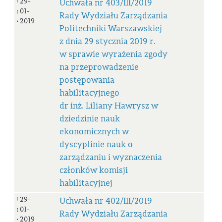
Uchwała
29-
Uchwała nr 403/III/2019
nr
01-
Rady Wydziału Zarządzania
403/III/2019
2019
Politechniki Warszawskiej
z dnia 29 stycznia 2019 r.
w sprawie wyrażenia zgody
na przeprowadzenie
postępowania
habilitacyjnego
dr inż. Liliany Hawrysz w
dziedzinie nauk
ekonomicznych w
dyscyplinie nauk o
zarządzaniu i wyznaczenia
członków komisji
habilitacyjnej
Uchwała
29-
Uchwała nr 402/III/2019
nr
01-
Rady Wydziału Zarządzania
402/III/2019
2019