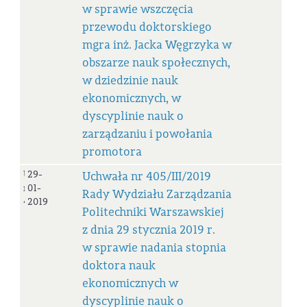
w sprawie wszczęcia
przewodu doktorskiego
mgra inż. Jacka Węgrzyka w
obszarze nauk społecznych,
w dziedzinie nauk
ekonomicznych, w
dyscyplinie nauk o
zarządzaniu i powołania
promotora
Uchwała
29-
Uchwała nr 405/III/2019
nr
01-
Rady Wydziału Zarządzania
405/III/2019
2019
Politechniki Warszawskiej
z dnia 29 stycznia 2019 r.
w sprawie nadania stopnia
doktora nauk
ekonomicznych w
dyscyplinie nauk o