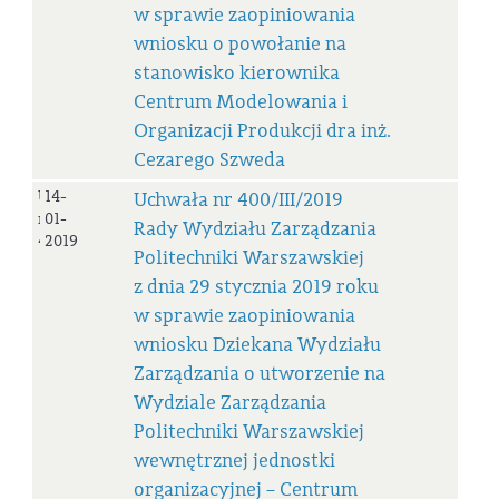
w sprawie zaopiniowania
wniosku o powołanie na
stanowisko kierownika
Centrum Modelowania i
Organizacji Produkcji dra inż.
Cezarego Szweda
Uchwała
14-
Uchwała nr 400/III/2019
nr
01-
Rady Wydziału Zarządzania
400/III/2019
2019
Politechniki Warszawskiej
z dnia 29 stycznia 2019 roku
w sprawie zaopiniowania
wniosku Dziekana Wydziału
Zarządzania o utworzenie na
Wydziale Zarządzania
Politechniki Warszawskiej
wewnętrznej jednostki
organizacyjnej – Centrum