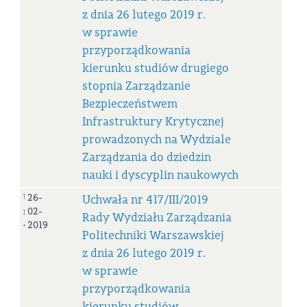
z dnia 26 lutego 2019 r.
w sprawie
przyporządkowania
kierunku studiów drugiego
stopnia Zarządzanie
Bezpieczeństwem
Infrastruktury Krytycznej
prowadzonych na Wydziale
Zarządzania do dziedzin
nauki i dyscyplin naukowych
Uchwała
26-
Uchwała nr 417/III/2019
nr
02-
Rady Wydziału Zarządzania
417/III/2019
2019
Politechniki Warszawskiej
z dnia 26 lutego 2019 r.
w sprawie
przyporządkowania
kierunku studiów