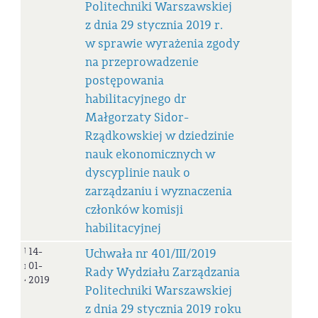
Politechniki Warszawskiej
z dnia 29 stycznia 2019 r.
w sprawie wyrażenia zgody
na przeprowadzenie
postępowania
habilitacyjnego dr
Małgorzaty Sidor-
Rządkowskiej w dziedzinie
nauk ekonomicznych w
dyscyplinie nauk o
zarządzaniu i wyznaczenia
członków komisji
habilitacyjnej
Uchwała
14-
Uchwała nr 401/III/2019
nr
01-
Rady Wydziału Zarządzania
401/III/2019
2019
Politechniki Warszawskiej
z dnia 29 stycznia 2019 roku