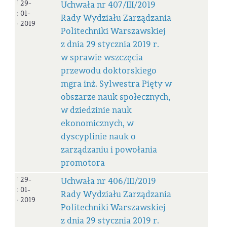
Uchwała
29-
Uchwała nr 407/III/2019
nr
01-
Rady Wydziału Zarządzania
407/III/2019
2019
Politechniki Warszawskiej
z dnia 29 stycznia 2019 r.
w sprawie wszczęcia
przewodu doktorskiego
mgra inż. Sylwestra Pięty w
obszarze nauk społecznych,
w dziedzinie nauk
ekonomicznych, w
dyscyplinie nauk o
zarządzaniu i powołania
promotora
Uchwała
29-
Uchwała nr 406/III/2019
nr
01-
Rady Wydziału Zarządzania
406/III/2019
2019
Politechniki Warszawskiej
z dnia 29 stycznia 2019 r.