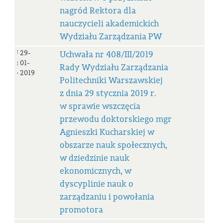
nagród Rektora dla
nauczycieli akademickich
Wydziału Zarządzania PW
Uchwała
29-
Uchwała nr 408/III/2019
nr
01-
Rady Wydziału Zarządzania
408/III/2019
2019
Politechniki Warszawskiej
z dnia 29 stycznia 2019 r.
w sprawie wszczęcia
przewodu doktorskiego mgr
Agnieszki Kucharskiej w
obszarze nauk społecznych,
w dziedzinie nauk
ekonomicznych, w
dyscyplinie nauk o
zarządzaniu i powołania
promotora