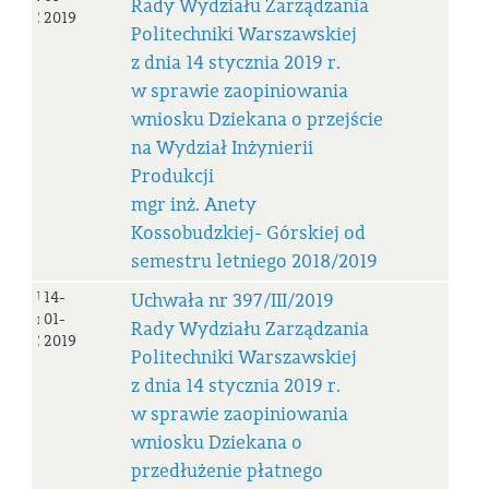
Rady Wydziału Zarządzania
398/III/2019
2019
Politechniki Warszawskiej
z dnia 14 stycznia 2019 r.
w sprawie zaopiniowania
wniosku Dziekana o przejście
na Wydział Inżynierii
Produkcji
mgr inż. Anety
Kossobudzkiej- Górskiej od
semestru letniego 2018/2019
Uchwała
14-
Uchwała nr 397/III/2019
nr
01-
Rady Wydziału Zarządzania
397/III/2019
2019
Politechniki Warszawskiej
z dnia 14 stycznia 2019 r.
w sprawie zaopiniowania
wniosku Dziekana o
przedłużenie płatnego