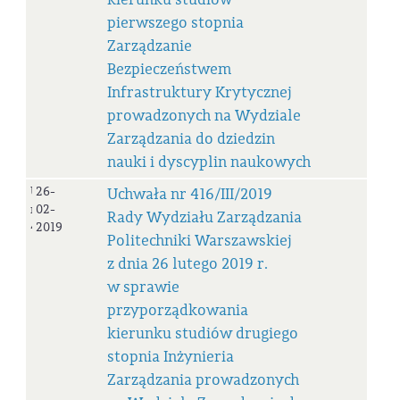
pierwszego stopnia
Zarządzanie
Bezpieczeństwem
Infrastruktury Krytycznej
prowadzonych na Wydziale
Zarządzania do dziedzin
nauki i dyscyplin naukowych
Uchwała
26-
Uchwała nr 416/III/2019
nr
02-
Rady Wydziału Zarządzania
416/III/2019
2019
Politechniki Warszawskiej
z dnia 26 lutego 2019 r.
w sprawie
przyporządkowania
kierunku studiów drugiego
stopnia Inżynieria
Zarządzania prowadzonych