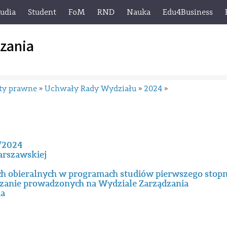
tudia
Student
FoM
RND
Nauka
Edu4Business
zania
ty prawne
Uchwały Rady Wydziału
2024
»
»
»
/2024
arszawskiej
h obieralnych w programach studiów pierwszego stopn
ądzanie prowadzonych na Wydziale Zarządzania
ia