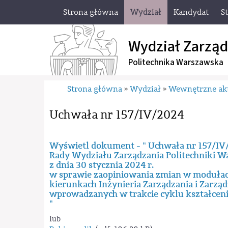
Strona główna
Wydział
Kandydat
S
Wydział Zarząd
Politechnika Warszawska
Strona główna
Wydział
Wewnętrzne ak
»
»
Uchwała nr 157/IV/2024
Wyświetl dokument - " Uchwała nr 157/IV
Rady Wydziału Zarządzania Politechniki W
z dnia 30 stycznia 2024 r.
w sprawie zaopiniowania zmian w modułac
kierunkach Inżynieria Zarządzania i Zarz
wprowadzanych w trakcie cyklu kształcen
"
lub