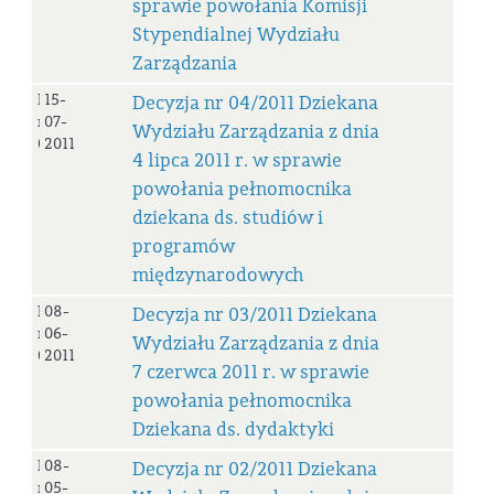
sprawie powołania Komisji
Stypendialnej Wydziału
Zarządzania
Decyzja
15-
Decyzja nr 04/2011 Dziekana
nr
07-
Wydziału Zarządzania z dnia
04/2011
2011
4 lipca 2011 r. w sprawie
powołania pełnomocnika
dziekana ds. studiów i
programów
międzynarodowych
Decyzja
08-
Decyzja nr 03/2011 Dziekana
nr
06-
Wydziału Zarządzania z dnia
03/2011
2011
7 czerwca 2011 r. w sprawie
powołania pełnomocnika
Dziekana ds. dydaktyki
Decyzja
08-
Decyzja nr 02/2011 Dziekana
nr
05-