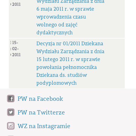
Wydziału Zarządzania z dnia
02/2011
2011
6 maja 2011 r. w sprawie
wprowadzenia czasu
wolnego od zajęć
dydaktycznych
Decyzja
15-
Decyzja nr 01/2011 Dziekana
nr
02-
Wydziału Zarządzania z dnia
01/2011
2011
15 lutego 2011 r. w sprawie
powołania pełnomocnika
Dziekana ds. studiów
podyplomowych
PW na Facebook
PW na Twitterze
WZ na Instagramie