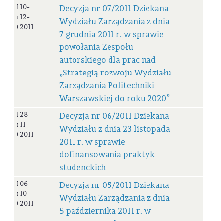
Decyzja
10-
Decyzja nr 07/2011 Dziekana
nr
12-
Wydziału Zarządzania z dnia
07/2011
2011
7 grudnia 2011 r. w sprawie
powołania Zespołu
autorskiego dla prac nad
„Strategią rozwoju Wydziału
Zarządzania Politechniki
Warszawskiej do roku 2020”
Decyzja
28-
Decyzja nr 06/2011 Dziekana
nr
11-
Wydziału z dnia 23 listopada
06/2011
2011
2011 r. w sprawie
dofinansowania praktyk
studenckich
Decyzja
06-
Decyzja nr 05/2011 Dziekana
nr
10-
Wydziału Zarządzania z dnia
05/2011
2011
5 października 2011 r. w