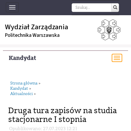
Toggle
navigation
Wydział Zarządzania
Politechnika Warszawska
Kandydat
Togg
navi
Strona główna
»
Kandydat
»
Aktualności
»
Druga tura zapisów na studia
stacjonarne I stopnia
Opublikowano: 27.07.2023 12:21