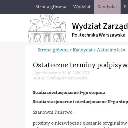
Strona główna
Wydział
Kandydat
S
Wydział Zarząd
Politechnika Warszawska
Strona główna
Kandydat
Aktualności
»
»
»
Ostateczne terminy podpisy
Opublikowano: 14.10.2020 07:11
Autor: Ewelina Korzeniowska
Studia niestacjonarne I-go stopnia
Studia stacjonarne i niestacjonarne II-go sto
Szanowni Państwo,
prosimy o niezwłoczne okazanie oryginałó