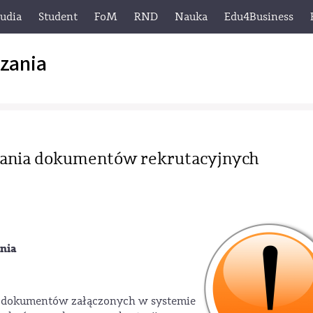
tudia
Student
FoM
RND
Nauka
Edu4Business
zania
wania dokumentów rekrutacyjnych
pnia
w dokumentów załączonych w systemie