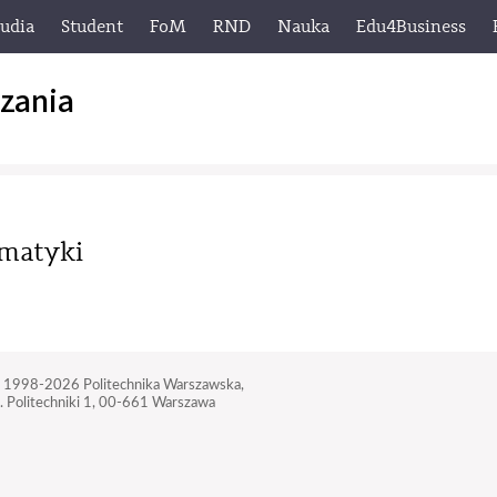
tudia
Student
FoM
RND
Nauka
Edu4Business
zania
rmatyki
 1998-2026
Politechnika Warszawska,
. Politechniki 1,
00-661 Warszawa