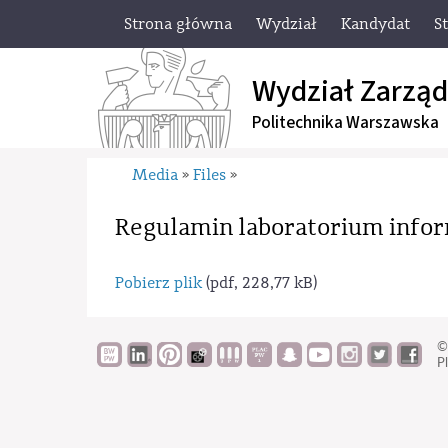
Strona główna
Wydział
Kandydat
S
Wydział Zarząd
Politechnika Warszawska
Media
Files
»
»
Regulamin laboratorium info
Pobierz plik
(pdf, 228,77 kB)
©
Pl