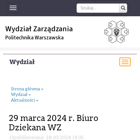
Toggle
navigation
Wydział Zarządzania
Politechnika Warszawska
Wydział
Togg
navi
Strona główna
»
Wydział
»
Aktualności
»
29 marca 2024 r. Biuro
Dziekana WZ
Opublikowano: 28.03.2024 14:35