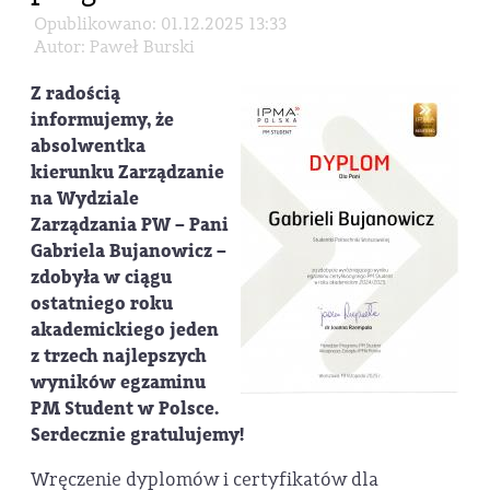
Opublikowano: 01.12.2025 13:33
Autor: Paweł Burski
Z radością
informujemy, że
absolwentka
kierunku Zarządzanie
na Wydziale
Zarządzania PW – Pani
Gabriela Bujanowicz
–
zdobyła w ciągu
ostatniego roku
akademickiego
jeden
z trzech najlepszych
wyników egzaminu
PM Student w Polsce
.
Serdecznie gratulujemy!
Wręczenie dyplomów i certyfikatów dla